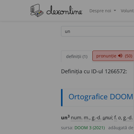
Despre noi
Volunt
®
pronunție
(50)
volume_up
definiții (1)
Definiția cu ID-ul 1266572:
Ortografice DOOM
3
un
num.
m.
,
g.-d.
u
nui
;
f.
o
,
g.-d.
sursa:
DOOM 3 (2021)
adăugată d