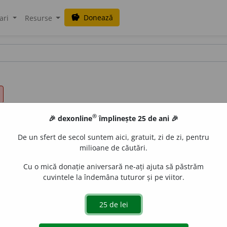
Donează
savings
ari
Resurse
®
🎉 dexonline
împlinește 25 de ani 🎉
De un sfert de secol suntem aici, gratuit, zi de zi, pentru
milioane de căutări.
Cu o mică donație aniversară ne-ați ajuta să păstrăm
cuvintele la îndemâna tuturor și pe viitor.
u
nei
(
Eu am un frate/o soră, el are doi/două.
)
e
Rodica_rk
acțiuni