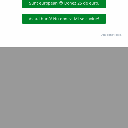
Copyright © 2004-2026 dexonline (https://dexonline.ro)
area datelor de pe acest site, inclusiv prin orice metode de extragere automată (web s
dul nostru prealabil scris, cu excepția seturilor de date oferite oficial spre utilizare pub
Am donat deja.
licență
confidențialitate
găzduit de
Hosterion