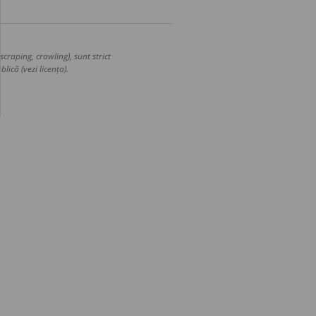
craping, crawling), sunt strict
lică (vezi licența).