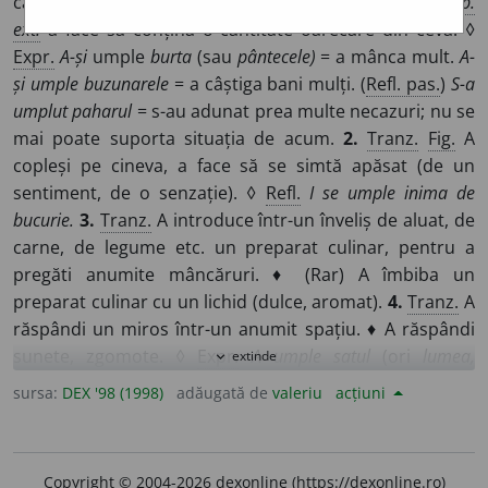
cavitate etc. să fie pline; a băga înăuntru (până sus);
p.
ext.
a face să conțină o cantitate oarecare din ceva. ◊
Expr.
A-și
umple
burta
(sau
pântecele)
= a mânca mult.
A-
și umple buzunarele
= a câștiga bani mulți. (
Refl. pas.
)
S-a
umplut paharul
= s-au adunat prea multe necazuri; nu se
mai poate suporta situația de acum.
2.
Tranz.
Fig.
A
copleși pe cineva, a face să se simtă apăsat (de un
sentiment, de o senzație). ◊
Refl.
I se umple inima de
bucurie.
3.
Tranz.
A introduce într-un înveliș de aluat, de
carne, de legume etc. un preparat culinar, pentru a
pregăti anumite mâncăruri. ♦ (Rar) A îmbiba un
preparat culinar cu un lichid (dulce, aromat).
4.
Tranz.
A
răspândi un miros într-un anumit spațiu. ♦ A răspândi
sunete, zgomote. ◊
Expr.
A umple satul
(ori
lumea,
extinde
expand_more
urechile lumii)
= a face să știe, să afle toată lumea.
5.
sursa:
DEX '98 (1998)
adăugată de
valeriu
acțiuni
Tranz.
A ocupa, a acoperi o suprafață, o întindere, o
încăpere etc. ◊
Refl.
S-a umplut grădina de flori.
6.
Tranz.
și
refl.
A (se) acoperi cu o substanță dăunătoare,
Copyright © 2004-2026 dexonline (https://dexonline.ro)