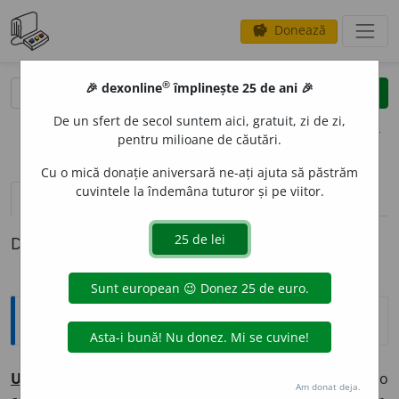
Donează
savings
®
®
🎉 dexonline
împlinește 25 de ani 🎉
caută
clear
search
De un sfert de secol suntem aici, gratuit, zi de zi,
opțiuni
pentru milioane de căutări.
Cu o mică donație aniversară ne-ați ajuta să păstrăm
cuvintele la îndemâna tuturor și pe viitor.
pronunție
(50)
volume_up
definiții (1)
Definiția cu ID-ul 20034:
Explicative DEX
U
MPLE,
u
mplu,
vb.
III.
1.
Tranz.
A face ca un recipient, o
Am donat deja.