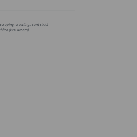
craping, crawling), sunt strict
lică (vezi licența).