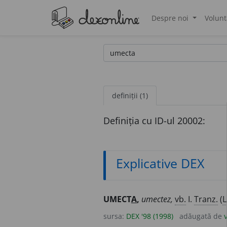
Despre noi
Volunt
®
definiții (1)
Definiția cu ID-ul 20002:
Explicative DEX
UMECT
A
,
umectez,
vb.
I.
Tranz.
(
L
sursa:
DEX '98 (1998)
adăugată de