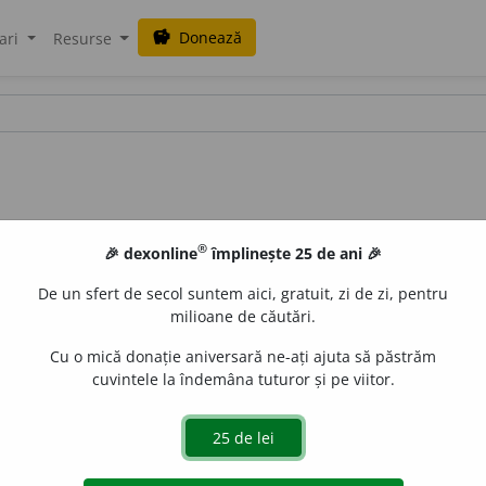
Donează
savings
ari
Resurse
®
🎉 dexonline
împlinește 25 de ani 🎉
De un sfert de secol suntem aici, gratuit, zi de zi, pentru
milioane de căutări.
Cu o mică donație aniversară ne-ați ajuta să păstrăm
cuvintele la îndemâna tuturor și pe viitor.
ivr.
) A umezi ușor (și numai la suprafață). – Din
fr.
humecter
valeriu
acțiuni