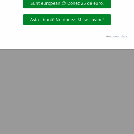
Copyright © 2004-2026 dexonline (https://dexonline.ro)
area datelor de pe acest site, inclusiv prin orice metode de extragere automată (web s
dul nostru prealabil scris, cu excepția seturilor de date oferite oficial spre utilizare pub
Am donat deja.
licență
confidențialitate
găzduit de
Hosterion