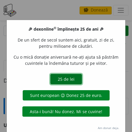
Donează
savings
®
®
🎉 dexonline
împlinește 25 de ani 🎉
caută
clear
search
De un sfert de secol suntem aici, gratuit, zi de zi,
opțiuni
pentru milioane de căutări.
Cu o mică donație aniversară ne-ați ajuta să păstrăm
cuvintele la îndemâna tuturor și pe viitor.
definiții (1)
Definiția cu ID-ul 216691:
Sinonime
ULTRAGI
A
vb. v.
jigni.
Am donat deja.