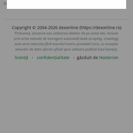
sursa:
Sinonime (2002)
adăugată de
siveco
acțiuni
Copyright © 2004-2026 dexonline (https://dexonline.ro)
Preluarea, stocarea sau utilizarea datelor de pe acest site, inclusiv
prin orice metode de extragere automată (web scraping, crawling),
sunt strict interzise fără acordul nostru prealabil scris, cu excepția
seturilor de date oferite oficial spre utilizare publică (vezi licența).
licență
confidențialitate
găzduit de
Hosterion