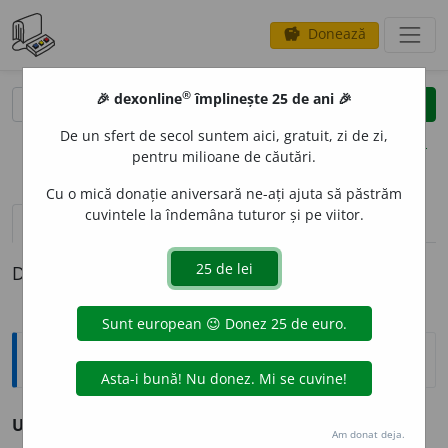
Donează
savings
®
®
🎉 dexonline
împlinește 25 de ani 🎉
caută
clear
search
De un sfert de secol suntem aici, gratuit, zi de zi,
opțiuni
pentru milioane de căutări.
Cu o mică donație aniversară ne-ați ajuta să păstrăm
cuvintele la îndemâna tuturor și pe viitor.
pronunție
(50)
volume_up
definiții (1)
Definiția cu ID-ul 72801:
Antonime
Ultim
≠ întâi, prim
Am donat deja.