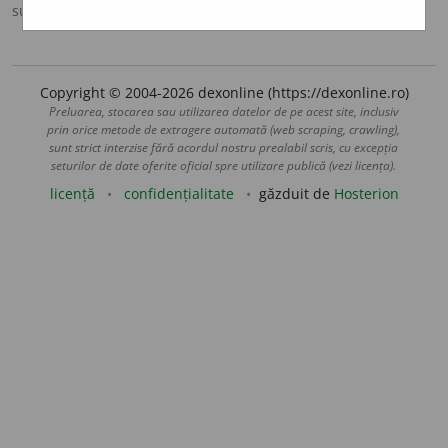
sursa:
Antonime (2002)
adăugată de
siveco
acțiuni
Copyright © 2004-2026 dexonline (https://dexonline.ro)
Preluarea, stocarea sau utilizarea datelor de pe acest site, inclusiv
prin orice metode de extragere automată (web scraping, crawling),
sunt strict interzise fără acordul nostru prealabil scris, cu excepția
seturilor de date oferite oficial spre utilizare publică (vezi licența).
licență
confidențialitate
găzduit de
Hosterion