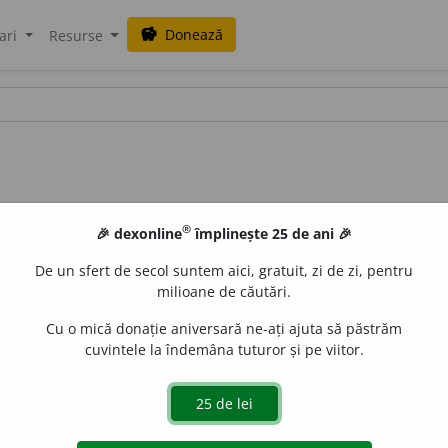
Donează
savings
ari
Resurse
®
🎉 dexonline
împlinește 25 de ani 🎉
De un sfert de secol suntem aici, gratuit, zi de zi, pentru
milioane de căutări.
Cu o mică donație aniversară ne-ați ajuta să păstrăm
cuvintele la îndemâna tuturor și pe viitor.
 de
Andreea H-I
acțiuni