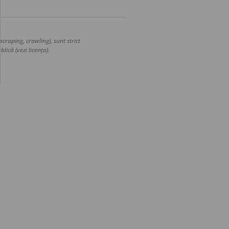
craping, crawling), sunt strict
lică (vezi licența).