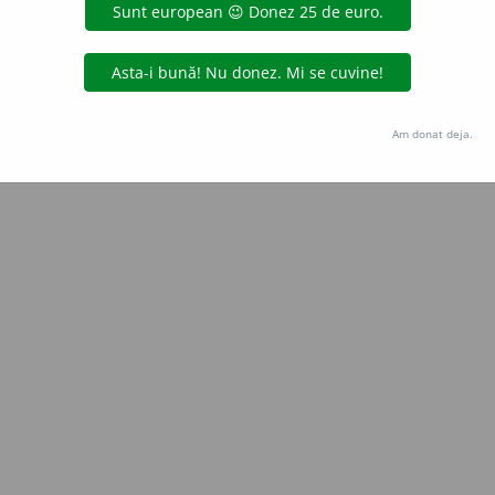
Copyright © 2004-2026 dexonline (https://dexonline.ro)
area datelor de pe acest site, inclusiv prin orice metode de extragere automată (web s
dul nostru prealabil scris, cu excepția seturilor de date oferite oficial spre utilizare pub
Am donat deja.
licență
confidențialitate
găzduit de
Hosterion