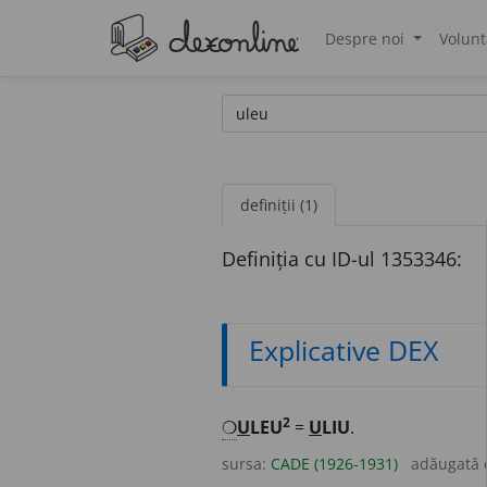
Despre noi
Volunt
®
definiții (1)
Definiția cu ID-ul 1353346:
Explicative DEX
2
❍
U
LEU
=
U
LIU
.
sursa:
CADE (1926-1931)
adăugată