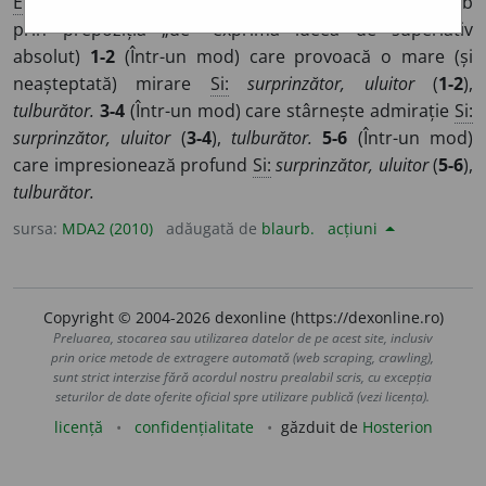
E:
uimi
+
-tor
] (Legat de un adjectiv sau de un adverb
prin prepoziția „de” exprimă ideea de superlativ
absolut)
1-2
(Într-un mod) care provoacă o mare (și
neașteptată) mirare
Si:
surprinzător, uluitor
(
1-2
),
tulburător.
3-4
(Într-un mod) care stârnește admirație
Si:
surprinzător, uluitor
(
3-4
),
tulburător.
5-6
(Într-un mod)
care impresionează profund
Si:
surprinzător, uluitor
(
5-6
),
tulburător.
sursa:
MDA2 (2010)
adăugată de
blaurb.
acțiuni
Copyright © 2004-2026 dexonline (https://dexonline.ro)
Preluarea, stocarea sau utilizarea datelor de pe acest site, inclusiv
prin orice metode de extragere automată (web scraping, crawling),
sunt strict interzise fără acordul nostru prealabil scris, cu excepția
seturilor de date oferite oficial spre utilizare publică (vezi licența).
licență
confidențialitate
găzduit de
Hosterion