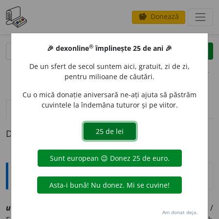
Donează
savings
®
®
🎉 dexonline
împlinește 25 de ani 🎉
caută
clear
search
De un sfert de secol suntem aici, gratuit, zi de zi,
opțiuni
pentru milioane de căutări.
Cu o mică donație aniversară ne-ați ajuta să păstrăm
cuvintele la îndemâna tuturor și pe viitor.
pronunție
(50)
volume_up
definiții (1)
Definiția cu ID-ul 1212751:
Explicative DEX
uimit
o
r, ~o
a
re
av
,
a
[
At:
CANTEMIR, IST. 61 /
Pl
:
~i, ~o
a
re
/
Am donat deja.