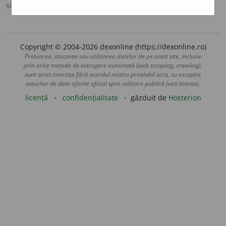
sursa:
DOOM 3 (2021)
adăugată de
gall
acțiuni
Copyright © 2004-2026 dexonline (https://dexonline.ro)
Preluarea, stocarea sau utilizarea datelor de pe acest site, inclusiv
prin orice metode de extragere automată (web scraping, crawling),
sunt strict interzise fără acordul nostru prealabil scris, cu excepția
seturilor de date oferite oficial spre utilizare publică (vezi licența).
licență
confidențialitate
găzduit de
Hosterion