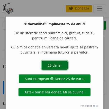
Donează
savings
®
®
🎉 dexonline
împlinește 25 de ani 🎉
caută
clear
search
De un sfert de secol suntem aici, gratuit, zi de zi,
opțiuni
pentru milioane de căutări.
Cu o mică donație aniversară ne-ați ajuta să păstrăm
cuvintele la îndemâna tuturor și pe viitor.
pronunție
(50)
volume_up
definiții (1)
Definiția cu ID-ul 1270667:
Ortografice DOOM
turn
s.
n.
,
pl.
t
u
rnuri
Am donat deja.