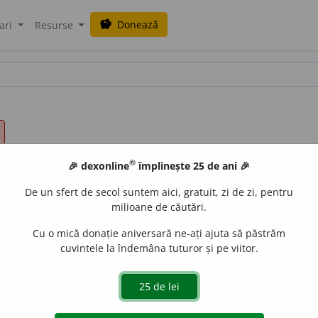
Donează
savings
ari
Resurse
®
🎉 dexonline
împlinește 25 de ani 🎉
De un sfert de secol suntem aici, gratuit, zi de zi, pentru
milioane de căutări.
Cu o mică donație aniversară ne-ați ajuta să păstrăm
cuvintele la îndemâna tuturor și pe viitor.
.
1.
S. m.
și
f.
Persoană care face parte din populația de bază
olul
= cum e omul, așa sunt și faptele lui, prietenii lui.
Doa
tă a cuiva.
A fi turc
(sau
ca turcul)
= a fi foarte încăpățânat,