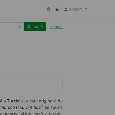
Anonim
language
dark_mode
person
caută
opțiuni
clear
search
 a Turciei sau este originară de
r nu dau
(sau
vin) turcii,
se spune
 a nu vrea să înțeleagă, a nu ține