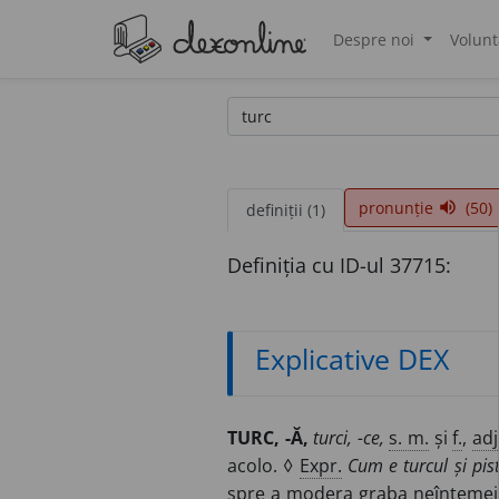
Despre noi
Volunt
®
pronunție
(50)
volume_up
definiții (1)
Definiția cu ID-ul 37715:
Explicative DEX
TURC, -Ă,
turci, -ce,
s. m.
și
f.
,
adj
acolo. ◊
Expr.
Cum e turcul și pist
spre a modera graba neîntemeia