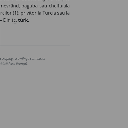
d-nevrând, paguba sau cheltuiala
cilor (
1
); privitor la Turcia sau la
 – Din
tc.
türk.
craping, crawling), sunt strict
lică (vezi licența).