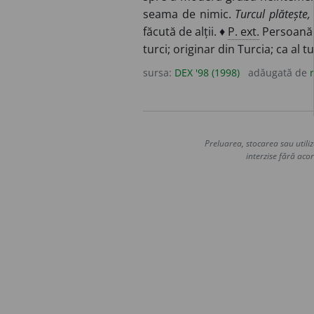
seama de nimic.
Turcul plătește,
făcută de alții. ♦
P. ext.
Persoană 
turci; originar din Turcia; ca al t
sursa:
DEX '98 (1998)
adăugată de
Preluarea, stocarea sau utiliz
interzise fără acor