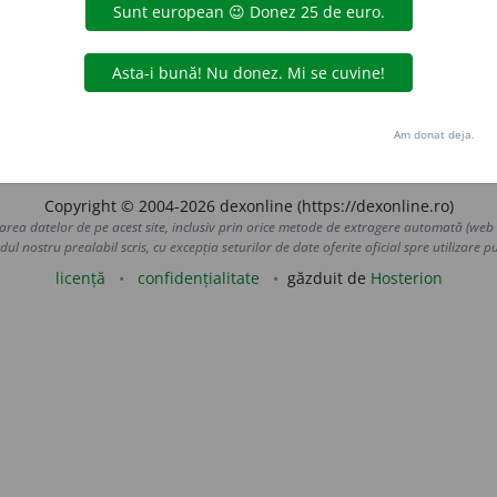
se spune despre cineva care este silit să plătească, vrân
de religie mahomedană.
2.
Adj.
Care aparține Turciei sau tur
urcilor; turcesc. ♦ (Substantivat,
f.
) Limba vorbită de turci (
1
).
romac
acțiuni
Am donat deja.
Copyright © 2004-2026 dexonline (https://dexonline.ro)
area datelor de pe acest site, inclusiv prin orice metode de extragere automată (web s
dul nostru prealabil scris, cu excepția seturilor de date oferite oficial spre utilizare pub
licență
confidențialitate
găzduit de
Hosterion