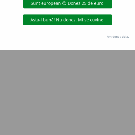
e
siveco
acțiuni
Copyright © 2004-2026 dexonline (https://dexonline.ro)
area datelor de pe acest site, inclusiv prin orice metode de extragere automată (web s
Am donat deja.
dul nostru prealabil scris, cu excepția seturilor de date oferite oficial spre utilizare pub
licență
confidențialitate
găzduit de
Hosterion