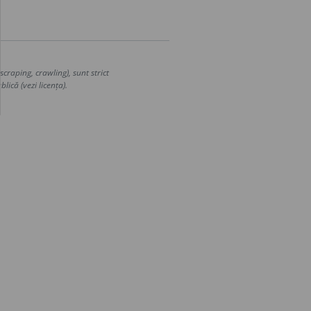
craping, crawling), sunt strict
lică (vezi licența).