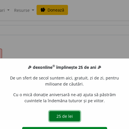
Donează
savings
ari
Resurse
®
🎉 dexonline
împlinește 25 de ani 🎉
De un sfert de secol suntem aici, gratuit, zi de zi, pentru
milioane de căutări.
Cu o mică donație aniversară ne-ați ajuta să păstrăm
cuvintele la îndemâna tuturor și pe viitor.
) necredincios, (înv. și reg.) ciutac, (înv.) osman, osmangi
.) osman, osmanic, osmanlâu, osmănesc, otoman, otomanice