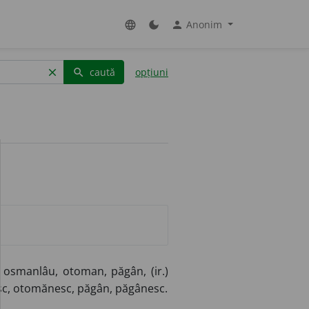
Anonim
language
dark_mode
person
caută
opțiuni
clear
search
u, osmanlâu, otoman, păgân, (ir.)
sc, otomănesc, păgân, păgânesc.