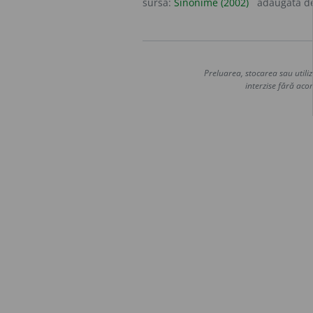
sursa:
Sinonime (2002)
adăugată d
Preluarea, stocarea sau utiliz
interzise fără acor