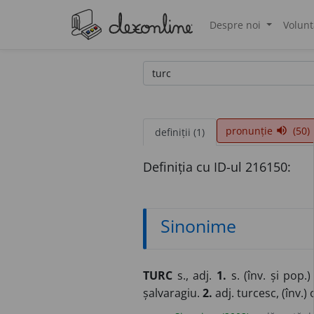
Despre noi
Volunt
®
pronunție
(50)
volume_up
definiții (1)
Definiția cu ID-ul 216150:
Sinonime
TURC
s., adj.
1.
s. (înv. și pop.
șalvaragiu.
2.
adj. turcesc, (înv