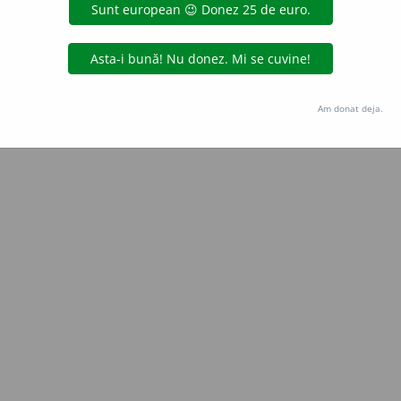
Copyright © 2004-2026 dexonline (https://dexonline.ro)
area datelor de pe acest site, inclusiv prin orice metode de extragere automată (web s
dul nostru prealabil scris, cu excepția seturilor de date oferite oficial spre utilizare pub
Am donat deja.
licență
confidențialitate
găzduit de
Hosterion