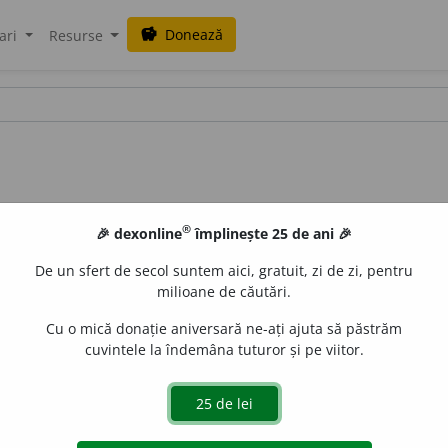
Donează
savings
ari
Resurse
®
🎉 dexonline
împlinește 25 de ani 🎉
De un sfert de secol suntem aici, gratuit, zi de zi, pentru
milioane de căutări.
Cu o mică donație aniversară ne-ați ajuta să păstrăm
cuvintele la îndemâna tuturor și pe viitor.
aurb.
acțiuni