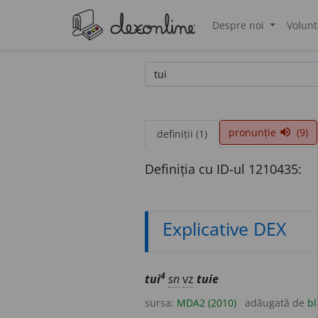
Despre noi
Volunt
®
pronunție
(9)
volume_up
definiții (1)
Definiția cu ID-ul 1210435:
Explicative DEX
4
tui
sn
vz
tuie
sursa:
MDA2 (2010)
adăugată de
bl