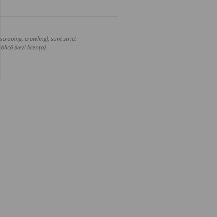
craping, crawling), sunt strict
lică (vezi licența).