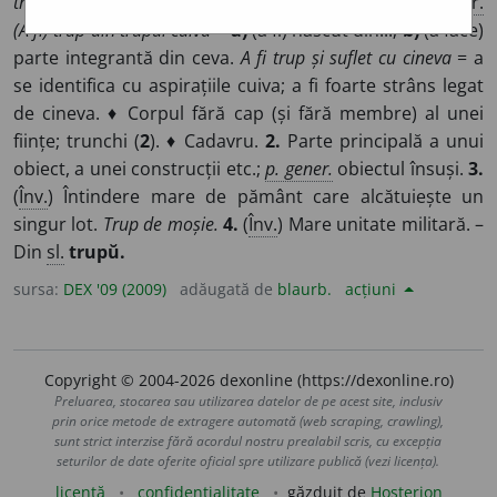
trup și suflet
= cu totul, în întregime, fără rezervă. ◊
Expr.
(A fi) trup din trupul cuiva
=
a)
(a fi) născut din...;
b)
(a face)
parte integrantă din ceva.
A fi trup și suflet cu cineva
= a
se identifica cu aspirațiile cuiva; a fi foarte strâns legat
de cineva. ♦ Corpul fără cap (și fără membre) al unei
ființe; trunchi (
2
). ♦ Cadavru.
2.
Parte principală a unui
obiect, a unei construcții etc.;
p. gener.
obiectul însuși.
3.
(
Înv.
) Întindere mare de pământ care alcătuiește un
singur lot.
Trup de moșie.
4.
(
Înv.
) Mare unitate militară. –
Din
sl.
trupŭ.
sursa:
DEX '09 (2009)
adăugată de
blaurb.
acțiuni
Copyright © 2004-2026 dexonline (https://dexonline.ro)
Preluarea, stocarea sau utilizarea datelor de pe acest site, inclusiv
prin orice metode de extragere automată (web scraping, crawling),
sunt strict interzise fără acordul nostru prealabil scris, cu excepția
seturilor de date oferite oficial spre utilizare publică (vezi licența).
licență
confidențialitate
găzduit de
Hosterion