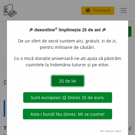
Donează
savings
®
®
🎉 dexonline
împlinește 25 de ani 🎉
caută
clear
search
De un sfert de secol suntem aici, gratuit, zi de zi,
opțiuni
pentru milioane de căutări.
Cu o mică donație aniversară ne-ați ajuta să păstrăm
cuvintele la îndemâna tuturor și pe viitor.
pronunție
(50)
volume_up
definiții (1)
Definiția cu ID-ul 836146:
Explicative DEX
TRUP,
trupuri,
s. n.
1.
Corp (al unei ființe). ◊
Loc. adv.
(Cu)
Am donat deja.