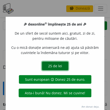
Donează
savings
®
®
🎉 dexonline
împlinește 25 de ani 🎉
caută
clear
search
De un sfert de secol suntem aici, gratuit, zi de zi,
opțiuni
pentru milioane de căutări.
Cu o mică donație aniversară ne-ați ajuta să păstrăm
cuvintele la îndemâna tuturor și pe viitor.
definiții (1)
Definiția cu ID-ul 809738:
Explicative DEX
trunchiu
n.
1.
corpul unui arbore fără crăci, tulpină
Am donat deja.