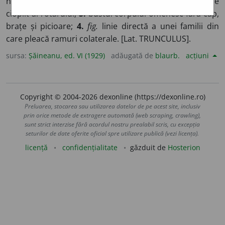
neramificată;
2.
scaunul măcelarului și scaunul de
cioplit al rotarului;
3.
bustul corpului omenesc fără cap,
brațe și picioare;
4.
fig.
linie directă a unei familii din
care pleacă ramuri colaterale. [Lat. TRUNCULUS].
sursa:
Șăineanu, ed. VI (1929)
adăugată de
blaurb.
acțiuni
Copyright © 2004-2026 dexonline (https://dexonline.ro)
Preluarea, stocarea sau utilizarea datelor de pe acest site, inclusiv
prin orice metode de extragere automată (web scraping, crawling),
sunt strict interzise fără acordul nostru prealabil scris, cu excepția
seturilor de date oferite oficial spre utilizare publică (vezi licența).
licență
confidențialitate
găzduit de
Hosterion