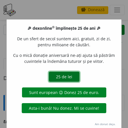
Donează
savings
®
®
🎉 dexonline
împlinește 25 de ani 🎉
caută
clear
search
De un sfert de secol suntem aici, gratuit, zi de zi,
opțiuni
pentru milioane de căutări.
Cu o mică donație aniversară ne-ați ajuta să păstrăm
cuvintele la îndemâna tuturor și pe viitor.
definiții (1)
Definiția cu ID-ul 1209547:
Explicative DEX
2
tr
o
snet
sn
vz
trăsnet
Am donat deja.