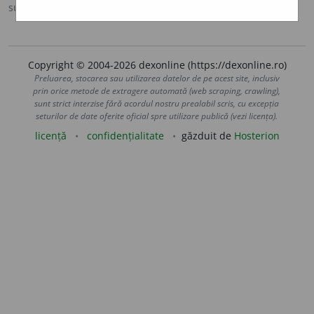
sursa:
MDA2 (2010)
adăugată de
blaurb.
acțiuni
Copyright © 2004-2026 dexonline (https://dexonline.ro)
Preluarea, stocarea sau utilizarea datelor de pe acest site, inclusiv
prin orice metode de extragere automată (web scraping, crawling),
sunt strict interzise fără acordul nostru prealabil scris, cu excepția
seturilor de date oferite oficial spre utilizare publică (vezi licența).
licență
confidențialitate
găzduit de
Hosterion