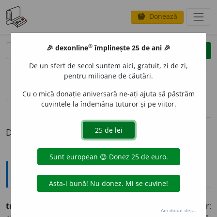
Donează
savings
®
®
🎉 dexonline
împlinește 25 de ani 🎉
caută
clear
search
De un sfert de secol suntem aici, gratuit, zi de zi,
opțiuni
pentru milioane de căutări.
Cu o mică donație aniversară ne-ați ajuta să păstrăm
cuvintele la îndemâna tuturor și pe viitor.
pronunție
(19)
volume_up
definiții (1)
Definiția cu ID-ul 809695:
Explicative DEX
troian
n.
1.
grămadă de zăpadă ridicată de vifor:
Am donat deja.