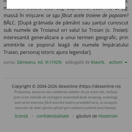
răsbatem iute troiene de ninsori
AL.;
2.
fig.
grămadă,
morman:
troiene albe de
a
dușmanilor oase
Al.;
3.
fig.
massă în mișcare:
ce s
a
u făcut acele troiene de popoare?
BĂLC. [După grămada de pământ sau șanțul cunoscut
sub numele de Troianul ori valul lui Troian (v.
Troian
):
interesantă generalizare a unui termen geografic, prin
amintirile ce poporul leagă de numele împăratului
Traian, personaj istoric ajuns legendar].
sursa:
Șăineanu, ed. VI (1929)
adăugată de
blaurb.
acțiuni
Copyright © 2004-2026 dexonline (https://dexonline.ro)
Preluarea, stocarea sau utilizarea datelor de pe acest site, inclusiv
prin orice metode de extragere automată (web scraping, crawling),
sunt strict interzise fără acordul nostru prealabil scris, cu excepția
seturilor de date oferite oficial spre utilizare publică (vezi licența).
licență
confidențialitate
găzduit de
Hosterion