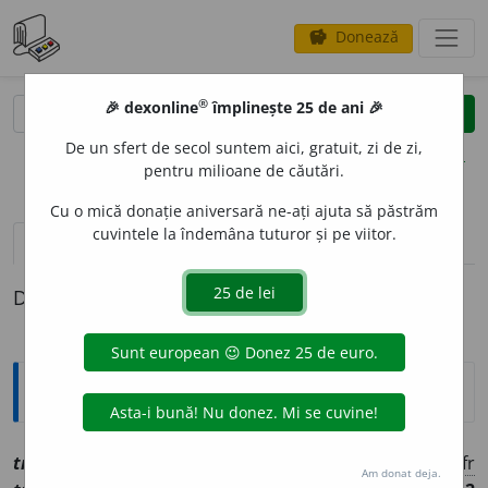
Donează
savings
®
®
🎉 dexonline
împlinește 25 de ani 🎉
caută
clear
search
De un sfert de secol suntem aici, gratuit, zi de zi,
opțiuni
pentru milioane de căutări.
Cu o mică donație aniversară ne-ați ajuta să păstrăm
cuvintele la îndemâna tuturor și pe viitor.
definiții (1)
Definiția cu ID-ul 1209034:
Explicative DEX
troh
a
ic, ~ă
a
[
At:
BARCIANU /
P:
~ha-ic
/
Pl
:
~ici, ~ice
/
E:
fr
Am donat deja.