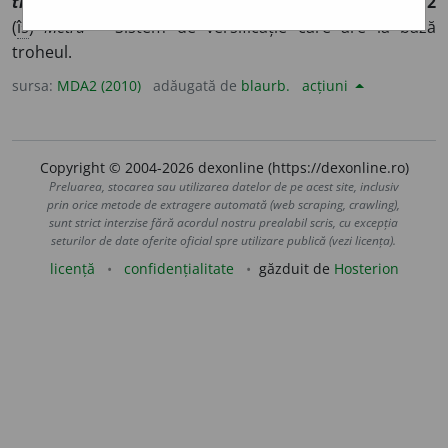
trochaique
]
1
(
D.
versuri) Care este format din trohei.
2
(
îs
)
Metru ~
Sistem de versificație care are la bază
troheul.
sursa:
MDA2 (2010)
adăugată de
blaurb.
acțiuni
Copyright © 2004-2026 dexonline (https://dexonline.ro)
Preluarea, stocarea sau utilizarea datelor de pe acest site, inclusiv
prin orice metode de extragere automată (web scraping, crawling),
sunt strict interzise fără acordul nostru prealabil scris, cu excepția
seturilor de date oferite oficial spre utilizare publică (vezi licența).
licență
confidențialitate
găzduit de
Hosterion