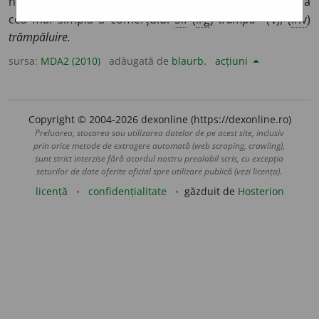
natură (apărut în comuna primitivă), constituind forma
1
cea mai simplă a comerțului
Si:
(
îrg
)
trampă
(
1
), (
înv
)
trămpăluire.
sursa:
MDA2 (2010)
adăugată de
blaurb.
acțiuni
Copyright © 2004-2026 dexonline (https://dexonline.ro)
Preluarea, stocarea sau utilizarea datelor de pe acest site, inclusiv
prin orice metode de extragere automată (web scraping, crawling),
sunt strict interzise fără acordul nostru prealabil scris, cu excepția
seturilor de date oferite oficial spre utilizare publică (vezi licența).
licență
confidențialitate
găzduit de
Hosterion