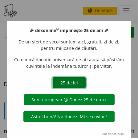
Donează
savings
®
®
🎉 dexonline
împlinește 25 de ani 🎉
caută
clear
search
De un sfert de secol suntem aici, gratuit, zi de zi,
opțiuni
pentru milioane de căutări.
Cu o mică donație aniversară ne-ați ajuta să păstrăm
cuvintele la îndemâna tuturor și pe viitor.
pronunție
(23)
volume_up
definiții (1)
Definiția cu ID-ul 1208909:
Explicative DEX
1
troc
sn
[
At:
DR. II, 879 /
Pl
:
~uri
/
E:
fr
troc
] Schimb în
Am donat deja.