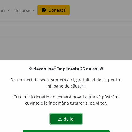
Donează
savings
ari
Resurse
®
🎉 dexonline
împlinește 25 de ani 🎉
De un sfert de secol suntem aici, gratuit, zi de zi, pentru
milioane de căutări.
Cu o mică donație aniversară ne-ați ajuta să păstrăm
cuvintele la îndemâna tuturor și pe viitor.
e
gall
acțiuni