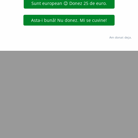
Copyright © 2004-2026 dexonline (https://dexonline.ro)
area datelor de pe acest site, inclusiv prin orice metode de extragere automată (web s
dul nostru prealabil scris, cu excepția seturilor de date oferite oficial spre utilizare pub
Am donat deja.
licență
confidențialitate
găzduit de
Hosterion