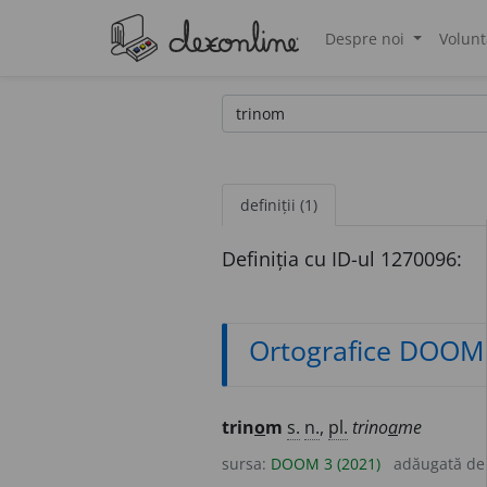
Despre noi
Volunt
®
definiții (1)
Definiția cu ID-ul 1270096:
Ortografice DOOM
trin
o
m
s.
n.
,
pl.
trino
a
me
sursa:
DOOM 3 (2021)
adăugată d