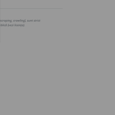
craping, crawling), sunt strict
lică (vezi licența).