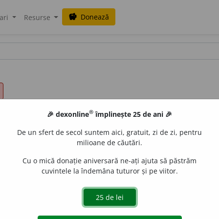
Donează
savings
ari
Resurse
®
🎉 dexonline
împlinește 25 de ani 🎉
De un sfert de secol suntem aici, gratuit, zi de zi, pentru
milioane de căutări.
Cu o mică donație aniversară ne-ați ajuta să păstrăm
cuvintele la îndemâna tuturor și pe viitor.
rup.
2.
șatră.
aurb.
acțiuni