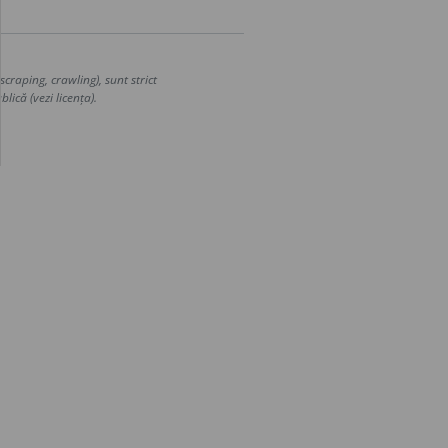
craping, crawling), sunt strict
lică (vezi licența).