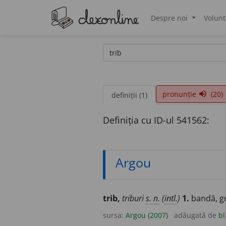
Despre noi
Volunt
®
pronunție
(20)
volume_up
definiții (1)
Definiția cu ID-ul 541562:
Argou
trib,
triburi
s. n.
(
intl.
)
1.
bandă, g
sursa:
Argou (2007)
adăugată de
bl