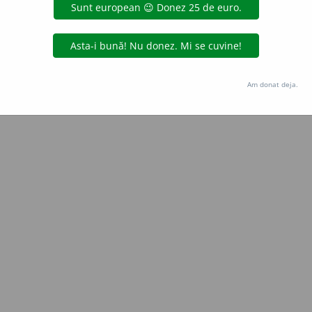
Copyright © 2004-2026 dexonline (https://dexonline.ro)
area datelor de pe acest site, inclusiv prin orice metode de extragere automată (web s
dul nostru prealabil scris, cu excepția seturilor de date oferite oficial spre utilizare pub
Am donat deja.
licență
confidențialitate
găzduit de
Hosterion