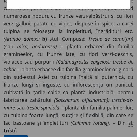
familia gramineelor, cu tulpina rigidă:
a)
plantă erbacee
care crește până la 4 sau 5 m înălțime, cu tulpina având
numeroase noduri, cu frunze verzi-albăstrui și cu flori
verzi-gălbui, pătate cu violet, dispuse în spice, a cărei
tulpină se folosește la împletituri, îngrădituri etc.
(Arundo donax);
b)
stuf. Compuse:
Trestie de câmp
(
uri)
(sau
mică, noduroasă)
= plantă erbacee din familia
gramineelor, cu frunze late, cu flori verzi-deschis,
violacee sau purpurii
(Calamagrostis epigeios); trestie de
zahăr
= plantă erbacee din familia gramineelor originară
din sud-estul Asiei cu tulpina înaltă și puternică, cu
frunze lungi și înguste, cu inflorescența un panicul,
cultivată în țările calde ca plantă industrială, pentru
fabricarea zahărului
(Saccharum officinarum); trestie-de-
mare
sau
trestie-spaniolă
= plantă din familia palmierilor,
cu tulpina foarte lungă, subțire și flexibilă, din care se
fac bastoane și împletituri
(Calamus rotang).
– Din
sl.
trĭstĭ.