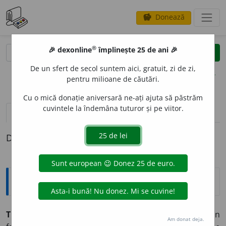
Donează
savings
®
®
🎉 dexonline
împlinește 25 de ani 🎉
caută
clear
search
De un sfert de secol suntem aici, gratuit, zi de zi,
opțiuni
pentru milioane de căutări.
Cu o mică donație aniversară ne-ați ajuta să păstrăm
cuvintele la îndemâna tuturor și pe viitor.
pronunție
(6)
volume_up
definiții (1)
Definiția cu ID-ul 835356:
Explicative DEX
TR
E
STIE,
trestii,
s. f.
Numele a două plante erbacee din
Am donat deja.