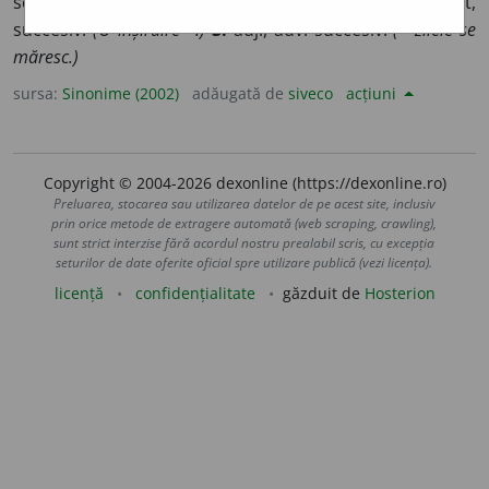
scăriș.
(Dezvoltare ~; se dezvoltă ~.)
2.
adj. gradat,
succesiv.
(O înșiruire ~.)
3.
adj., adv. succesiv.
(~ zilele se
măresc.)
sursa:
Sinonime (2002)
adăugată de
siveco
acțiuni
Copyright © 2004-2026 dexonline (https://dexonline.ro)
Preluarea, stocarea sau utilizarea datelor de pe acest site, inclusiv
prin orice metode de extragere automată (web scraping, crawling),
sunt strict interzise fără acordul nostru prealabil scris, cu excepția
seturilor de date oferite oficial spre utilizare publică (vezi licența).
licență
confidențialitate
găzduit de
Hosterion