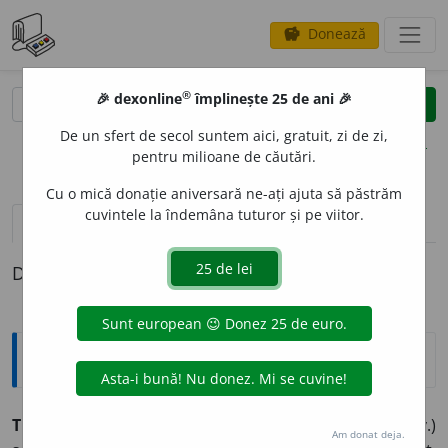
Donează
savings
®
®
🎉 dexonline
împlinește 25 de ani 🎉
caută
clear
search
De un sfert de secol suntem aici, gratuit, zi de zi,
opțiuni
pentru milioane de căutări.
Cu o mică donație aniversară ne-ați ajuta să păstrăm
cuvintele la îndemâna tuturor și pe viitor.
pronunție
(50)
volume_up
definiții (1)
Definiția cu ID-ul 215767:
Sinonime
TREPT
A
T
adj., adv.
1.
adj., adv. gradat, progresiv, (înv.)
Am donat deja.