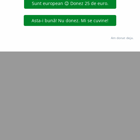
Copyright © 2004-2026 dexonline (https://dexonline.ro)
area datelor de pe acest site, inclusiv prin orice metode de extragere automată (web s
dul nostru prealabil scris, cu excepția seturilor de date oferite oficial spre utilizare pub
Am donat deja.
licență
confidențialitate
găzduit de
Hosterion