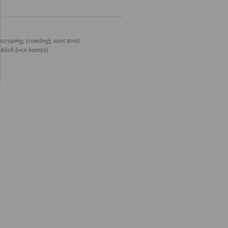
craping, crawling), sunt strict
lică (vezi licența).