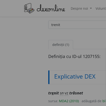
Despre noi
Volunt
®
definiții (1)
Definiția cu ID-ul 1207155:
Explicative DEX
tr
e
nit
sn
vz
trăsnet
sursa:
MDA2 (2010)
adăugată de
bl