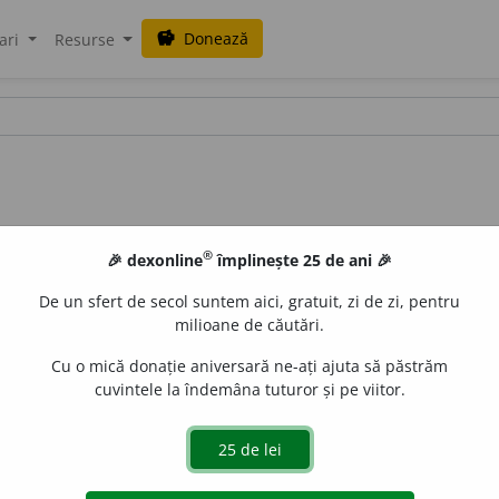
Donează
savings
ari
Resurse
®
🎉 dexonline
împlinește 25 de ani 🎉
De un sfert de secol suntem aici, gratuit, zi de zi, pentru
milioane de căutări.
Cu o mică donație aniversară ne-ați ajuta să păstrăm
cuvintele la îndemâna tuturor și pe viitor.
aurb.
acțiuni