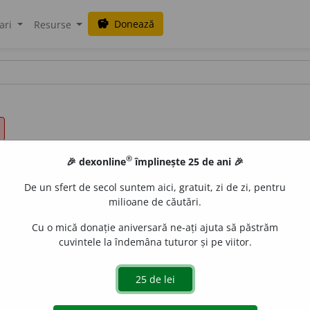
Donează
savings
ari
Resurse
®
🎉 dexonline
împlinește 25 de ani 🎉
De un sfert de secol suntem aici, gratuit, zi de zi, pentru
milioane de căutări.
Cu o mică donație aniversară ne-ați ajuta să păstrăm
cuvintele la îndemâna tuturor și pe viitor.
, 843 /
Pzi:
trec;
Mp
4 (
înv
)
trec
u
m
/
E:
ml
traicere
]
1
vi
(Deter
ntroduse prin
pp
„peste”) A merge dincolo sau de cealaltă pa
 obstacol (apă, munți, ziduri
etc.
) pentrua ajunge de ceal