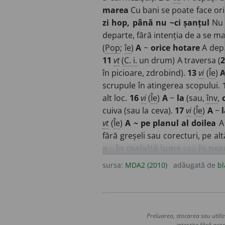
marea
Cu bani se poate face or
zi hop, până nu ~ci șanțul
Nu 
departe, fără intenția de a se ma
(
Pop
;
îe
)
A
~
orice hotare
A depă
11
vt
(
C. i.
un drum) A traversa (
2
în picioare, zdrobind).
13
vi
(
Îe
)
A
scrupule în atingerea scopului.
alt loc.
16
vi
(
Îe
)
A
~
la
(sau,
înv
,
cuiva (sau la ceva).
17
vi
(
Îe
)
A
~
vt
(
Îe
)
A ~ pe planul al doilea
A 
fără greșeli sau corecturi, pe alt
a
~
în cealaltă lume
sau
în nea
face să ajungă (de la unul la alt
sursa:
MDA2 (2010)
adăugată de
bl
mână
A ajunge pe rând de la unu
prin mână
(sau
prin mâini)
A-i
mulți bani prin mâini
Se spun
administrarea cuiva în cea a al
Preluarea, stocarea sau utiliz
transmite (
3
).
29
vi
(
Îe
)
A
~
din g
interzise fără acor