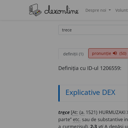
Despre noi
Volunt
®
pronunție
(50)
volume_up
definiții (1)
Definiția cu ID-ul 1206559:
Explicative DEX
tr
e
ce
[
At:
(
a.
1521) HURMUZAKI XI
parte”
etc.
sau de substantive i
a curmezișul).
2-3
vti
A depăși un