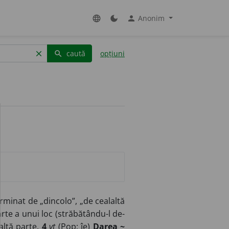
Anonim
language
dark_mode
person
caută
opțiuni
clear
search
minat de „dincolo”, „de cealaltă
rte a unui loc (străbătându-l de-
altă parte.
4
vt
(
Pop
;
îe
)
Darea ~