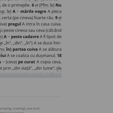
, de o primejdie.
6
vt
(
Pfm
;
îe
)
Nu
op
;
îe
)
A
~
mările negre
A pleca
 certa (pe cineva) foarte rău.
9
vt
iva)
pragul
A intra în casa cuiva.
și peste cineva sau ceva (călcând
e
)
A
~
peste cadavre
A fi lipsit de
pp
„în”, „din”, „în”) A se duce într-
înv
,
în) partea cuiva
A se alătura
lui
A se coaliza cu dușmanul.
18
A
~ (ceva)
pe curat
A copia ceva,
t prin „din viață”, „din lume”;
șîe
transporta (dincolo de...).
22
vt
A
te
(
1
).
23
vi
(
Îe
)
A
~
din mână în
(
D.
bani, fonduri;
îe
)
A-i
– (cuiva)
 competența cuiva.
26
vi
(
Îe
)
Îi trec
esia, de sub jurisdicția sau din
p
„asupra”, „la”,
înv
, „spre”) A se
craping, crawling), sunt strict
in generație în generație sau din
lică (vezi licența).