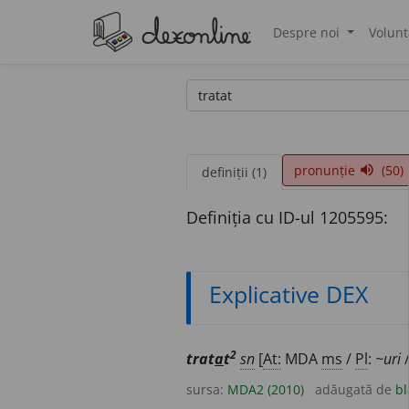
Despre noi
Volunt
®
pronunție
(50)
volume_up
definiții (1)
Definiția cu ID-ul 1205595:
Explicative DEX
2
trat
a
t
sn
[
At:
MDA
ms
/
Pl
:
~uri
sursa:
MDA2 (2010)
adăugată de
bl