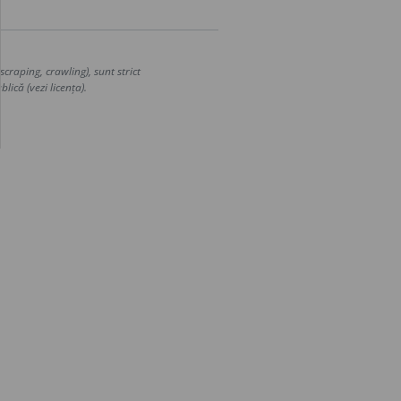
craping, crawling), sunt strict
lică (vezi licența).