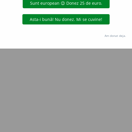
Copyright © 2004-2026 dexonline (https://dexonline.ro)
area datelor de pe acest site, inclusiv prin orice metode de extragere automată (web s
dul nostru prealabil scris, cu excepția seturilor de date oferite oficial spre utilizare pub
Am donat deja.
licență
confidențialitate
găzduit de
Hosterion