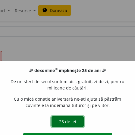
Donează
savings
ari
Resurse
®
🎉 dexonline
împlinește 25 de ani 🎉
De un sfert de secol suntem aici, gratuit, zi de zi, pentru
milioane de căutări.
Cu o mică donație aniversară ne-ați ajuta să păstrăm
cuvintele la îndemâna tuturor și pe viitor.
/
E:
trata
]
1-9
Tratare (
3-11
).
aurb.
acțiuni