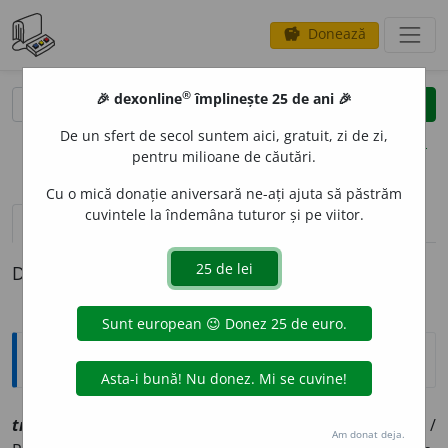
Donează
savings
®
®
🎉 dexonline
împlinește 25 de ani 🎉
caută
clear
search
De un sfert de secol suntem aici, gratuit, zi de zi,
opțiuni
pentru milioane de căutări.
Cu o mică donație aniversară ne-ați ajuta să păstrăm
cuvintele la îndemâna tuturor și pe viitor.
pronunție
(50)
volume_up
definiții (1)
Definiția cu ID-ul 1204959:
Explicative DEX
transform
a
re
sf
[
At:
GORJAN, H. II, 193/9 /
V:
(
înv
)
straf~
/
Am donat deja.