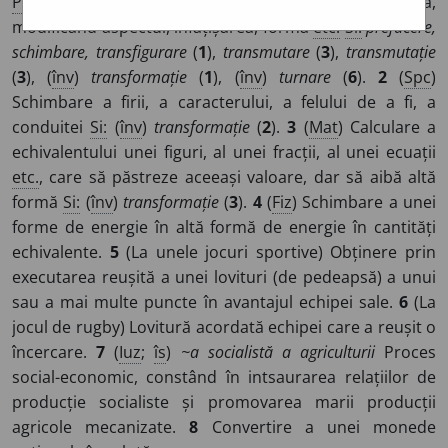
Pl
:
~m
ă
ri
/
E:
transforma
]
1
Trecere de la o stare la alta,
modificând aspectul, înfățișarea, forma
etc.
Si:
prefacere,
schimbare, transfigurare
(
1
),
transmutare
(
3
),
transmutație
(
3
), (
înv
)
transformație
(
1
), (
înv
)
turnare
(
6
).
2
(
Spc
)
Schimbare a firii, a caracterului, a felului de a fi, a
conduitei
Si:
(
înv
)
transformație
(
2
).
3
(
Mat
) Calculare a
echivalentului unei figuri, al unei fracții, al unei ecuații
etc.
, care să păstreze aceeași valoare, dar să aibă altă
formă
Si:
(
înv
)
transformație
(
3
).
4
(
Fiz
) Schimbare a unei
forme de energie în altă formă de energie în cantități
echivalente.
5
(La unele jocuri sportive) Obținere prin
executarea reușită a unei lovituri (de pedeapsă) a unui
sau a mai multe puncte în avantajul echipei sale.
6
(La
jocul de rugby) Lovitură acordată echipei care a reușit o
încercare.
7
(
Iuz
;
îs
)
~a socialistă a agriculturii
Proces
social-economic, constând în intsaurarea relațiilor de
producție socialiste și promovarea marii producții
agricole mecanizate.
8
Convertire a unei monede