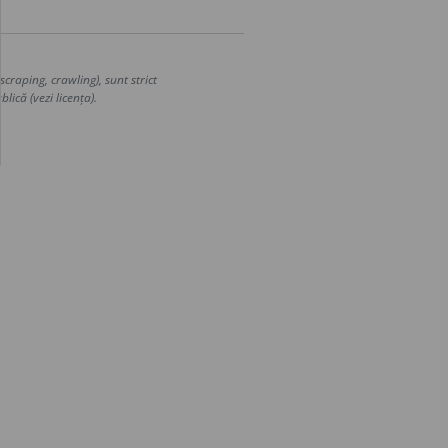
craping, crawling), sunt strict
lică (vezi licența).