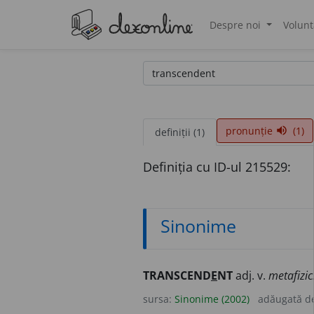
Despre noi
Volunt
®
pronunție
(1)
volume_up
definiții (1)
Definiția cu ID-ul 215529:
Sinonime
TRANSCEND
E
NT
adj. v.
metafizic
sursa:
Sinonime (2002)
adăugată d