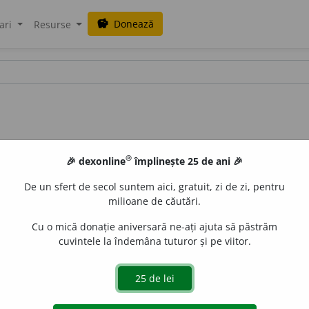
Donează
savings
ari
Resurse
®
🎉 dexonline
împlinește 25 de ani 🎉
De un sfert de secol suntem aici, gratuit, zi de zi, pentru
milioane de căutări.
Cu o mică donație aniversară ne-ați ajuta să păstrăm
cuvintele la îndemâna tuturor și pe viitor.
.
e
siveco
acțiuni