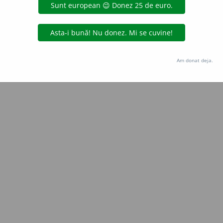
Copyright © 2004-2026 dexonline (https://dexonline.ro)
area datelor de pe acest site, inclusiv prin orice metode de extragere automată (web s
dul nostru prealabil scris, cu excepția seturilor de date oferite oficial spre utilizare pub
Am donat deja.
licență
confidențialitate
găzduit de
Hosterion