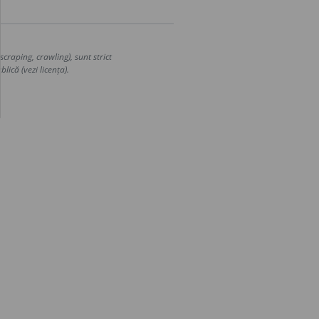
craping, crawling), sunt strict
lică (vezi licența).