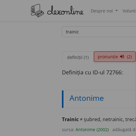
Despre noi
Volunt
®
pronunție
(2)
volume_up
definiții (1)
Definiția cu ID-ul 72766:
Antonime
Trainic
≠ șubred, netrainic, trec
sursa:
Antonime (2002)
adăugată 