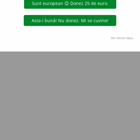
Copyright © 2004-2026 dexonline (https://dexonline.ro)
area datelor de pe acest site, inclusiv prin orice metode de extragere automată (web s
dul nostru prealabil scris, cu excepția seturilor de date oferite oficial spre utilizare pub
Am donat deja.
licență
confidențialitate
găzduit de
Hosterion