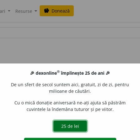
Donează
savings
ari
Resurse
®
🎉 dexonline
împlinește 25 de ani 🎉
De un sfert de secol suntem aici, gratuit, zi de zi, pentru
milioane de căutări.
Cu o mică donație aniversară ne-ați ajuta să păstrăm
cuvintele la îndemâna tuturor și pe viitor.
ător
de
siveco
acțiuni