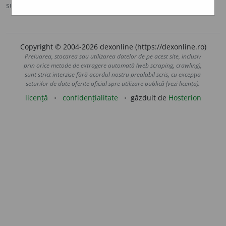
sursa:
DOOM 3 (2021)
adăugată de
gall
acțiuni
Copyright © 2004-2026 dexonline (https://dexonline.ro)
Preluarea, stocarea sau utilizarea datelor de pe acest site, inclusiv
prin orice metode de extragere automată (web scraping, crawling),
sunt strict interzise fără acordul nostru prealabil scris, cu excepția
seturilor de date oferite oficial spre utilizare publică (vezi licența).
licență
confidențialitate
găzduit de
Hosterion