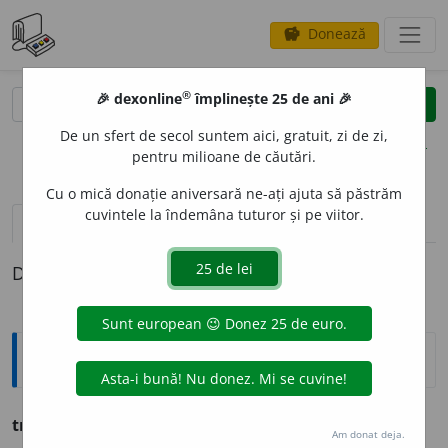
Donează
savings
®
®
🎉 dexonline
împlinește 25 de ani 🎉
caută
clear
search
De un sfert de secol suntem aici, gratuit, zi de zi,
opțiuni
pentru milioane de căutări.
Cu o mică donație aniversară ne-ați ajuta să păstrăm
cuvintele la îndemâna tuturor și pe viitor.
pronunție
(2)
volume_up
definiții (1)
Definiția cu ID-ul 1269532:
Ortografice DOOM
tr
a
inic
adj.
m.
,
pl.
tr
a
inici
;
f.
tr
a
inică
,
pl.
tr
a
inice
Am donat deja.