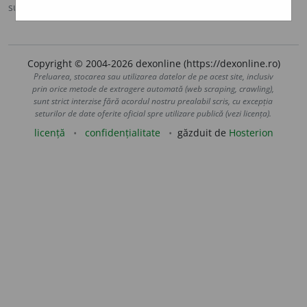
sursa:
DOOM 2 (2005)
adăugată de
gall
acțiuni
Copyright © 2004-2026 dexonline (https://dexonline.ro)
Preluarea, stocarea sau utilizarea datelor de pe acest site, inclusiv
prin orice metode de extragere automată (web scraping, crawling),
sunt strict interzise fără acordul nostru prealabil scris, cu excepția
seturilor de date oferite oficial spre utilizare publică (vezi licența).
licență
confidențialitate
găzduit de
Hosterion