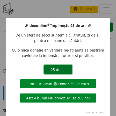
Donează
savings
®
®
🎉 dexonline
împlinește 25 de ani 🎉
caută
clear
search
De un sfert de secol suntem aici, gratuit, zi de zi,
opțiuni
pentru milioane de căutări.
Cu o mică donație aniversară ne-ați ajuta să păstrăm
cuvintele la îndemâna tuturor și pe viitor.
pronunție
(50)
volume_up
definiții (1)
Definiția cu ID-ul 377839:
Ortografice DOOM
tr
a
fic / traf
i
c
s. n.
,
pl.
tr
a
ficuri / traf
i
curi
Am donat deja.