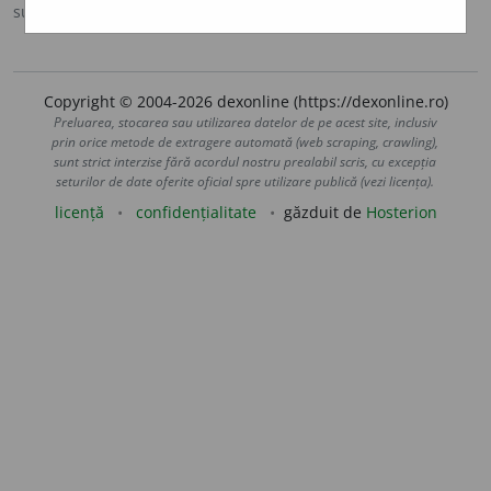
sursa:
Sinonime (2002)
adăugată de
siveco
acțiuni
Copyright © 2004-2026 dexonline (https://dexonline.ro)
Preluarea, stocarea sau utilizarea datelor de pe acest site, inclusiv
prin orice metode de extragere automată (web scraping, crawling),
sunt strict interzise fără acordul nostru prealabil scris, cu excepția
seturilor de date oferite oficial spre utilizare publică (vezi licența).
licență
confidențialitate
găzduit de
Hosterion