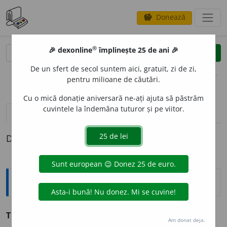
Donează
savings
®
®
🎉 dexonline
împlinește 25 de ani 🎉
caută
clear
search
De un sfert de secol suntem aici, gratuit, zi de zi,
opțiuni
pentru milioane de căutări.
Cu o mică donație aniversară ne-ați ajuta să păstrăm
cuvintele la îndemâna tuturor și pe viitor.
definiții (1)
Definiția cu ID-ul 215442:
Sinonime
TOTALIZ
A
vb.
1.
v.
aduna.
2.
v.
însuma.
Am donat deja.