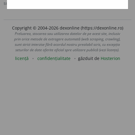
sursa:
Sinonime (2002)
adăugată de
siveco
acțiuni
Copyright © 2004-2026 dexonline (https://dexonline.ro)
Preluarea, stocarea sau utilizarea datelor de pe acest site, inclusiv
prin orice metode de extragere automată (web scraping, crawling),
sunt strict interzise fără acordul nostru prealabil scris, cu excepția
seturilor de date oferite oficial spre utilizare publică (vezi licența).
licență
confidențialitate
găzduit de
Hosterion