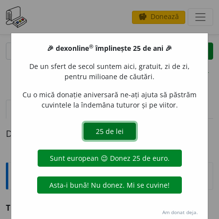
Donează
savings
®
®
🎉 dexonline
împlinește 25 de ani 🎉
caută
clear
search
De un sfert de secol suntem aici, gratuit, zi de zi,
opțiuni
pentru milioane de căutări.
Cu o mică donație aniversară ne-ați ajuta să păstrăm
cuvintele la îndemâna tuturor și pe viitor.
definiții (1)
Definiția cu ID-ul 215419:
Sinonime
TORSION
A
RE
s. v.
răsucire, torsiune.
Am donat deja.