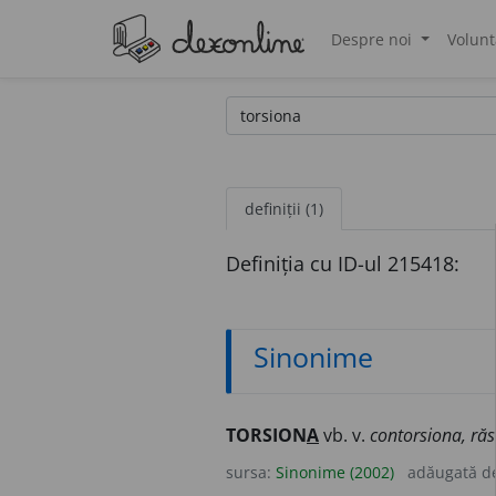
Despre noi
Volunt
®
definiții (1)
Definiția cu ID-ul 215418:
Sinonime
TORSION
A
vb. v.
contorsiona, răsu
sursa:
Sinonime (2002)
adăugată d