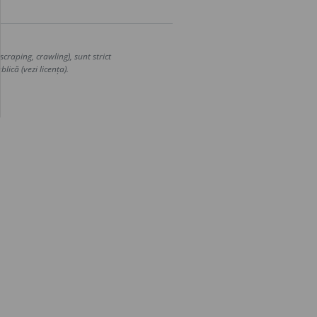
craping, crawling), sunt strict
lică (vezi licența).