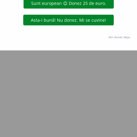
Copyright © 2004-2026 dexonline (https://dexonline.ro)
area datelor de pe acest site, inclusiv prin orice metode de extragere automată (web s
dul nostru prealabil scris, cu excepția seturilor de date oferite oficial spre utilizare pub
Am donat deja.
licență
confidențialitate
găzduit de
Hosterion