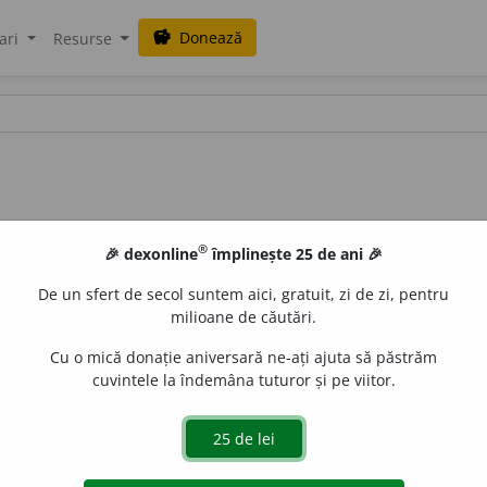
Donează
savings
ari
Resurse
®
🎉 dexonline
împlinește 25 de ani 🎉
De un sfert de secol suntem aici, gratuit, zi de zi, pentru
milioane de căutări.
Cu o mică donație aniversară ne-ați ajuta să păstrăm
cuvintele la îndemâna tuturor și pe viitor.
ci, suci.
e
siveco
acțiuni