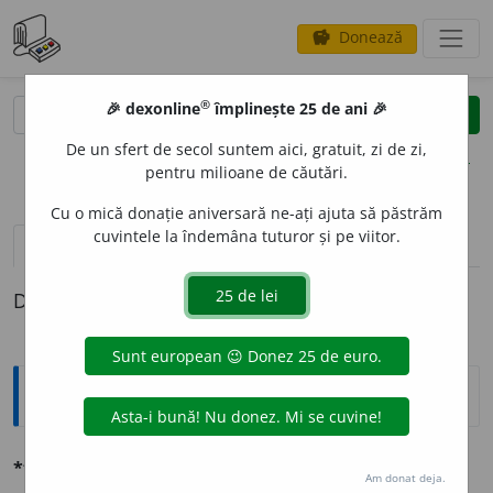
Donează
savings
®
®
🎉 dexonline
împlinește 25 de ani 🎉
caută
clear
search
De un sfert de secol suntem aici, gratuit, zi de zi,
opțiuni
pentru milioane de căutări.
Cu o mică donație aniversară ne-ați ajuta să păstrăm
cuvintele la îndemâna tuturor și pe viitor.
definiții (1)
Definiția cu ID-ul 723031:
Ortografice DOOM
*top-mod
e
l
s. n.
,
pl.
top-mod
e
le
Am donat deja.