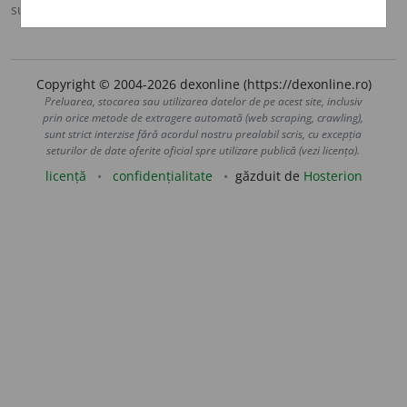
sursa:
DOOM 2 (2005)
adăugată de
raduborza
acțiuni
Copyright © 2004-2026 dexonline (https://dexonline.ro)
Preluarea, stocarea sau utilizarea datelor de pe acest site, inclusiv
prin orice metode de extragere automată (web scraping, crawling),
sunt strict interzise fără acordul nostru prealabil scris, cu excepția
seturilor de date oferite oficial spre utilizare publică (vezi licența).
licență
confidențialitate
găzduit de
Hosterion