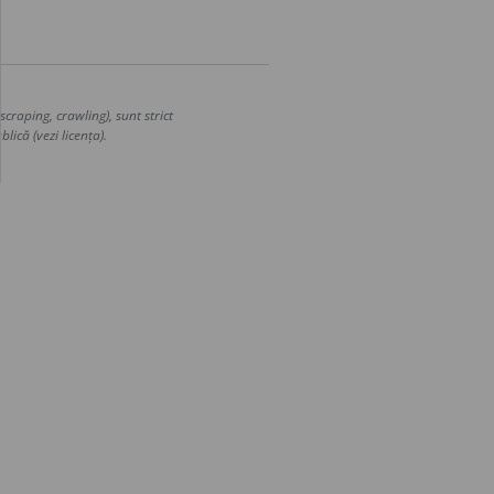
craping, crawling), sunt strict
lică (vezi licența).