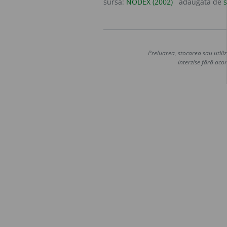
sursa:
NODEX (2002)
adăugată de
s
Preluarea, stocarea sau utiliz
interzise fără acor