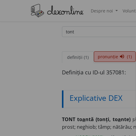
Despre noi
Volunt
®
pronunție
(1)
volume_up
definiții (1)
Definiția cu ID-ul 357081:
Explicative DEX
TONT to
a
ntă (tonți, to
a
nte)
ș
prost; neghiob; tâmp; nătărău; ne