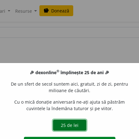
Donează
savings
ari
Resurse
®
🎉 dexonline
împlinește 25 de ani 🎉
De un sfert de secol suntem aici, gratuit, zi de zi, pentru
milioane de căutări.
Cu o mică donație aniversară ne-ați ajuta să păstrăm
cuvintele la îndemâna tuturor și pe viitor.
i substantival (despre persoane sau despre manifestările lor)
Ca
tot; nerod; stupid; năuc; nătâng; tălălău. /Orig. nec.