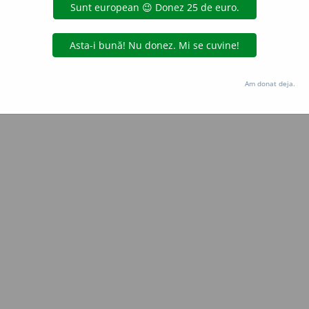
iveco
acțiuni
Copyright © 2004-2026 dexonline (https://dexonline.ro)
area datelor de pe acest site, inclusiv prin orice metode de extragere automată (web s
Am donat deja.
dul nostru prealabil scris, cu excepția seturilor de date oferite oficial spre utilizare pub
licență
confidențialitate
găzduit de
Hosterion