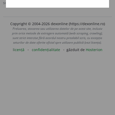
sursa:
DOOM 3 (2021)
adăugată de
gall
acțiuni
Copyright © 2004-2026 dexonline (https://dexonline.ro)
Preluarea, stocarea sau utilizarea datelor de pe acest site, inclusiv
prin orice metode de extragere automată (web scraping, crawling),
sunt strict interzise fără acordul nostru prealabil scris, cu excepția
seturilor de date oferite oficial spre utilizare publică (vezi licența).
licență
confidențialitate
găzduit de
Hosterion