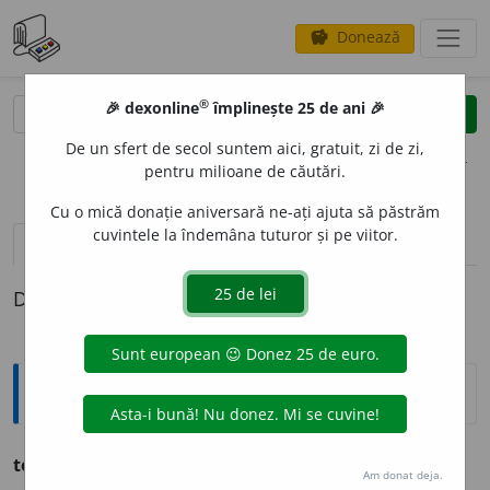
Donează
savings
®
®
🎉 dexonline
împlinește 25 de ani 🎉
caută
clear
search
De un sfert de secol suntem aici, gratuit, zi de zi,
opțiuni
pentru milioane de căutări.
Cu o mică donație aniversară ne-ați ajuta să păstrăm
cuvintele la îndemâna tuturor și pe viitor.
pronunție
(1)
volume_up
definiții (1)
Definiția cu ID-ul 1269264:
Ortografice DOOM
tont
adj.
m.
,
s.
m.
,
pl.
tonți
;
adj.
f.
,
s.
f.
to
a
ntă
,
pl.
to
a
nte
Am donat deja.