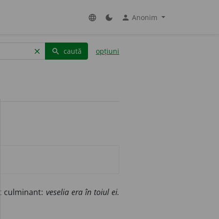
Anonim
language
dark_mode
person
caută
opțiuni
clear
search
t culminant:
veselia era în toiul ei.