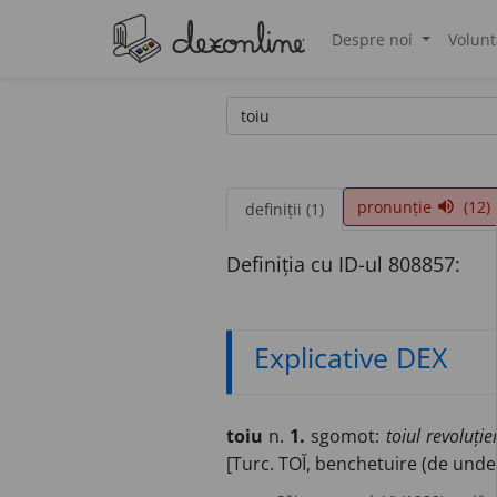
Despre noi
Volunt
®
pronunție
(12)
volume_up
definiții (1)
Definiția cu ID-ul 808857:
Explicative DEX
toiu
n.
1.
sgomot:
toiul revoluției
[Turc. TOĬ, benchetuire (de und