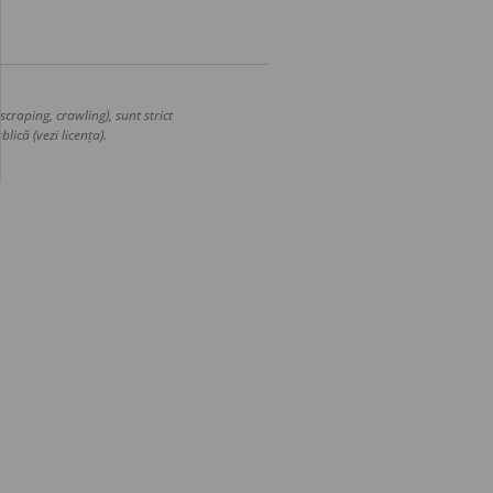
craping, crawling), sunt strict
lică (vezi licența).