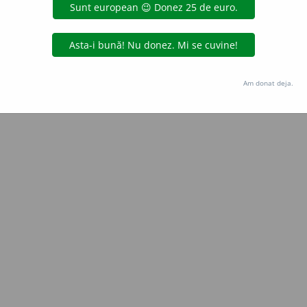
gată de
blaurb.
acțiuni
Copyright © 2004-2026 dexonline (https://dexonline.ro)
area datelor de pe acest site, inclusiv prin orice metode de extragere automată (web s
Am donat deja.
dul nostru prealabil scris, cu excepția seturilor de date oferite oficial spre utilizare pub
licență
confidențialitate
găzduit de
Hosterion