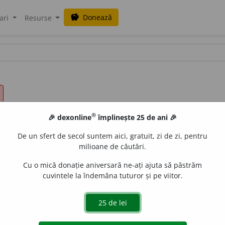
Donează
savings
ari
Resurse
®
🎉 dexonline
împlinește 25 de ani 🎉
De un sfert de secol suntem aici, gratuit, zi de zi, pentru
milioane de căutări.
Cu o mică donație aniversară ne-ați ajuta să păstrăm
cuvintele la îndemâna tuturor și pe viitor.
;
2.
mijloc:
tocmai în toiul rugăciunii
ISP.;
3.
fig.
temeiu, punc
e noțiunea de «sgomot»)].