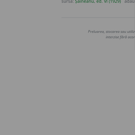
sursa:
Șăineanu, ed. VI (1929)
adău
Preluarea, stocarea sau utiliz
interzise fără acor