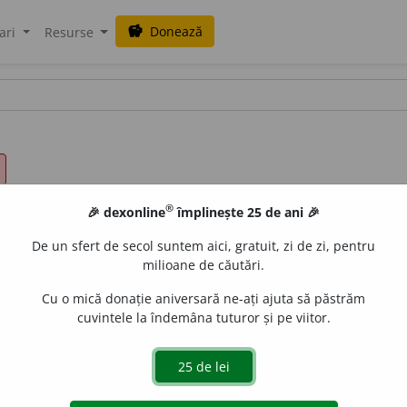
Donează
savings
ari
Resurse
®
🎉 dexonline
împlinește 25 de ani 🎉
De un sfert de secol suntem aici, gratuit, zi de zi, pentru
milioane de căutări.
Cu o mică donație aniversară ne-ați ajuta să păstrăm
cuvintele la îndemâna tuturor și pe viitor.
ăgie, hărmălaie. –
2.
Punct, maxim, culme, moment de max
cf.
Șeineanu, II, 363). Primul sens azi
înv.
, supraviețuiește în
a dojeni).