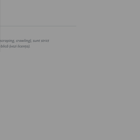
craping, crawling), sunt strict
lică (vezi licența).