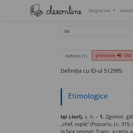
Despre noi
Volunt
®
pronunție
(30)
volume_up
definiții (1)
Definiția cu ID-ul 512995:
Etimologice
t
o
i (-iuri),
s. n.
–
1.
Zgomot, găl
„chef, ospăț” (Pușcariu,
Lr.,
315;
(a face zgomot;
Trans.
, a certa, 