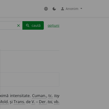
Anonim
language
dark_mode
person
caută
opțiuni
clear
search
imă intensitate.
Cuman.
,
tc.
toy
Mold.
și
Trans.
de
V.
–
Der.
toi,
vb.