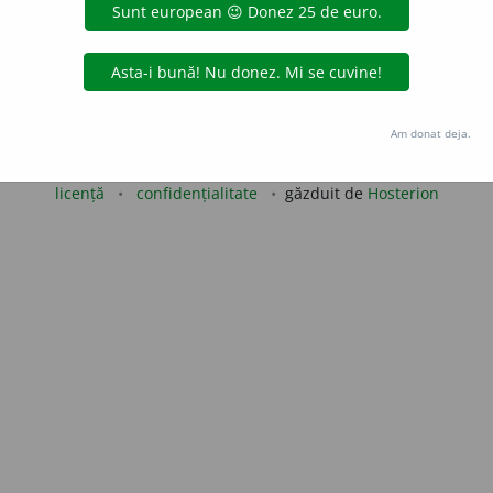
de
blaurb.
acțiuni
Copyright © 2004-2026 dexonline (https://dexonline.ro)
Am donat deja.
area datelor de pe acest site, inclusiv prin orice metode de extragere automată (web s
dul nostru prealabil scris, cu excepția seturilor de date oferite oficial spre utilizare pub
licență
confidențialitate
găzduit de
Hosterion