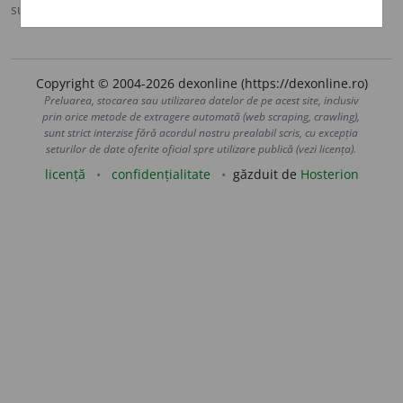
sursa:
MDA2 (2010)
adăugată de
blaurb.
acțiuni
Copyright © 2004-2026 dexonline (https://dexonline.ro)
Preluarea, stocarea sau utilizarea datelor de pe acest site, inclusiv
prin orice metode de extragere automată (web scraping, crawling),
sunt strict interzise fără acordul nostru prealabil scris, cu excepția
seturilor de date oferite oficial spre utilizare publică (vezi licența).
licență
confidențialitate
găzduit de
Hosterion