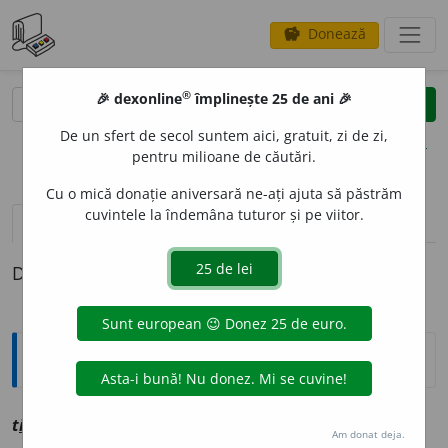
Donează
savings
®
®
🎉 dexonline
împlinește 25 de ani 🎉
caută
clear
search
De un sfert de secol suntem aici, gratuit, zi de zi,
opțiuni
pentru milioane de căutări.
Cu o mică donație aniversară ne-ați ajuta să păstrăm
cuvintele la îndemâna tuturor și pe viitor.
pronunție
(5)
volume_up
definiții (1)
Definiția cu ID-ul 1201525:
Explicative DEX
t
i
tor
sm
vz
ctitor
Am donat deja.