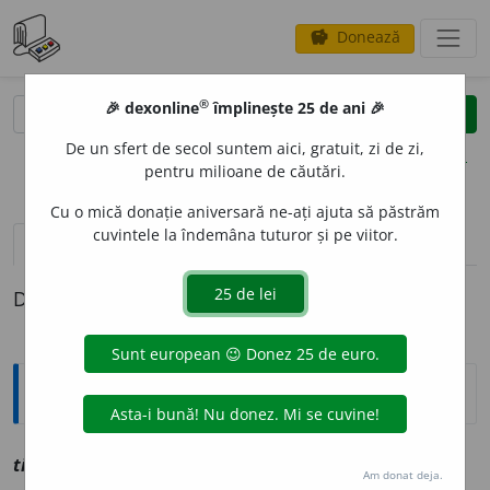
Donează
savings
®
®
🎉 dexonline
împlinește 25 de ani 🎉
caută
clear
search
De un sfert de secol suntem aici, gratuit, zi de zi,
opțiuni
pentru milioane de căutări.
Cu o mică donație aniversară ne-ați ajuta să păstrăm
cuvintele la îndemâna tuturor și pe viitor.
definiții (1)
Definiția cu ID-ul 1200070:
Explicative DEX
1
tihu
i
v
vz
tiohăi
Am donat deja.