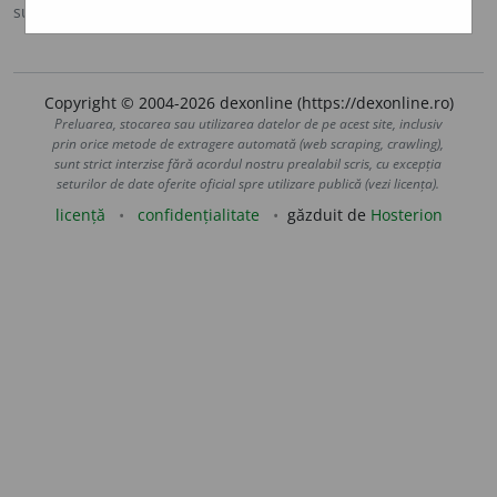
sursa:
MDA2 (2010)
adăugată de
blaurb.
acțiuni
Copyright © 2004-2026 dexonline (https://dexonline.ro)
Preluarea, stocarea sau utilizarea datelor de pe acest site, inclusiv
prin orice metode de extragere automată (web scraping, crawling),
sunt strict interzise fără acordul nostru prealabil scris, cu excepția
seturilor de date oferite oficial spre utilizare publică (vezi licența).
licență
confidențialitate
găzduit de
Hosterion