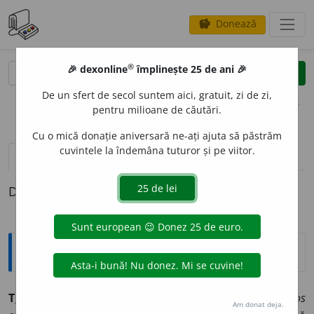
Donează
savings
®
®
🎉 dexonline
împlinește 25 de ani 🎉
caută
clear
search
De un sfert de secol suntem aici, gratuit, zi de zi,
opțiuni
pentru milioane de căutări.
Cu o mică donație aniversară ne-ați ajuta să păstrăm
cuvintele la îndemâna tuturor și pe viitor.
pronunție
(1)
volume_up
definiții (1)
Definiția cu ID-ul 214751:
Sinonime
T
I
FOS
s.
1.
v.
febră tifoidă.
2.
(MED.) tifos epidemic
v.
tifos
Am donat deja.