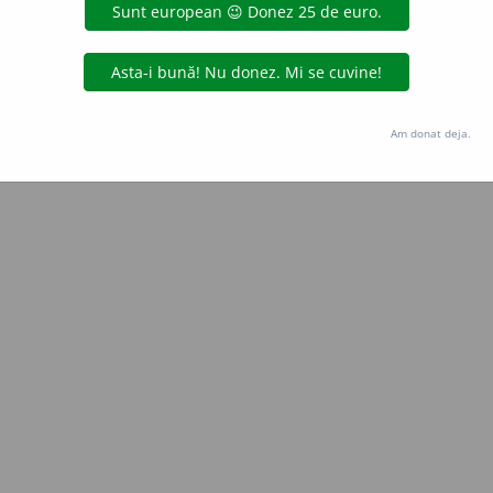
Copyright © 2004-2026 dexonline (https://dexonline.ro)
area datelor de pe acest site, inclusiv prin orice metode de extragere automată (web s
dul nostru prealabil scris, cu excepția seturilor de date oferite oficial spre utilizare pub
Am donat deja.
licență
confidențialitate
găzduit de
Hosterion