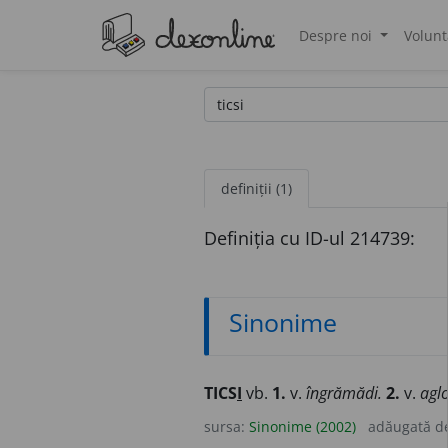
Despre noi
Volunt
®
definiții (1)
Definiția cu ID-ul 214739:
Sinonime
TICS
I
vb.
1.
v.
îngrămădi.
2.
v.
agl
sursa:
Sinonime (2002)
adăugată d