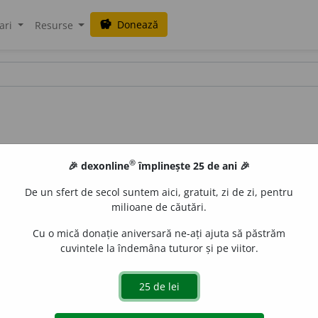
Donează
savings
ari
Resurse
®
🎉 dexonline
împlinește 25 de ani 🎉
De un sfert de secol suntem aici, gratuit, zi de zi, pentru
milioane de căutări.
Cu o mică donație aniversară ne-ați ajuta să păstrăm
cuvintele la îndemâna tuturor și pe viitor.
omera.
e
siveco
acțiuni