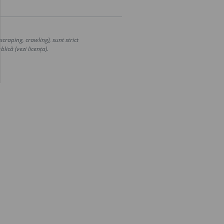
craping, crawling), sunt strict
lică (vezi licența).