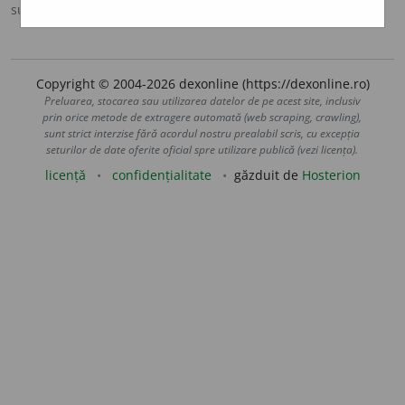
sursa:
DOOM 2 (2005)
adăugată de
raduborza
acțiuni
Copyright © 2004-2026 dexonline (https://dexonline.ro)
Preluarea, stocarea sau utilizarea datelor de pe acest site, inclusiv
prin orice metode de extragere automată (web scraping, crawling),
sunt strict interzise fără acordul nostru prealabil scris, cu excepția
seturilor de date oferite oficial spre utilizare publică (vezi licența).
licență
confidențialitate
găzduit de
Hosterion