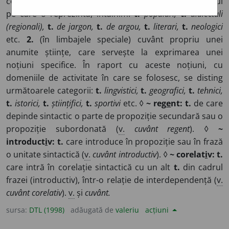
comun) cuvânt, vorbă. În raport cu sfera vocabularului
pe care o reprezintă, întâlnim:
t.
populari,
t.
dialectali
(regionali),
t.
de jargon,
t.
de argou,
t.
literari,
t.
neologici
etc.
2.
(în limbajele speciale) cuvânt propriu unei
anumite științe, care servește la exprimarea unei
noțiuni specifice. În raport cu aceste noțiuni, cu
domeniile de activitate în care se folosesc, se disting
următoarele categorii:
t.
lingvistici,
t.
geografici,
t.
tehnici,
t.
istorici,
t.
științifici,
t.
sportivi
etc. ◊
~ reg
e
nt: t.
de care
depinde sintactic o parte de propoziție secundară sau o
propoziție subordonată (
v.
cuvânt regent
). ◊
~
introduct
i
v: t.
care introduce în propoziție sau în frază
o unitate sintactică (
v.
cuvânt introductiv
). ◊
~ corelat
i
v: t.
care intră în corelație sintactică cu un alt
t.
din cadrul
frazei (introductiv), într-o relație de interdependență (
v.
cuvânt corelativ
).
v.
și
cuvânt.
sursa:
DTL (1998)
adăugată de
valeriu
acțiuni