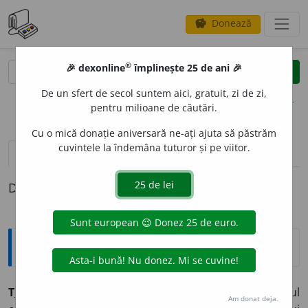
Donează
savings
®
®
🎉 dexonline
împlinește 25 de ani 🎉
caută
clear
search
De un sfert de secol suntem aici, gratuit, zi de zi,
opțiuni
pentru milioane de căutări.
Cu o mică donație aniversară ne-ați ajuta să păstrăm
cuvintele la îndemâna tuturor și pe viitor.
pronunție
(50)
volume_up
definiții (1)
Definiția cu ID-ul 933123:
Jargon
T
E
RMEN
s. m.
(<
lat.
terminus,
cf.
fr.
terme
):
1.
(în limbajul
Am donat deja.