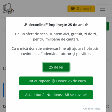
Donează
savings
®
®
🎉 dexonline
împlinește 25 de ani 🎉
caută
clear
search
De un sfert de secol suntem aici, gratuit, zi de zi,
opțiuni
pentru milioane de căutări.
Cu o mică donație aniversară ne-ați ajuta să păstrăm
cuvintele la îndemâna tuturor și pe viitor.
pronunție
(50)
volume_up
definiții (1)
Definiția cu ID-ul 512727:
Etimologice
ter
e
n (-nuri),
s. n.
– Întindere de pămînt, loc destinat
Am donat deja.