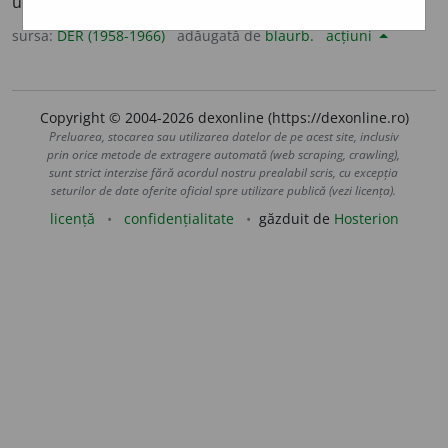
unor activități, cîmp.
Fr.
terrain.
sursa:
DER (1958-1966)
adăugată de
blaurb.
acțiuni
Copyright © 2004-2026 dexonline (https://dexonline.ro)
Preluarea, stocarea sau utilizarea datelor de pe acest site, inclusiv
prin orice metode de extragere automată (web scraping, crawling),
sunt strict interzise fără acordul nostru prealabil scris, cu excepția
seturilor de date oferite oficial spre utilizare publică (vezi licența).
licență
confidențialitate
găzduit de
Hosterion