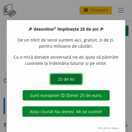
Donează
savings
®
®
🎉 dexonline
împlinește 25 de ani 🎉
caută
clear
search
De un sfert de secol suntem aici, gratuit, zi de zi,
opțiuni
pentru milioane de căutări.
Cu o mică donație aniversară ne-ați ajuta să păstrăm
cuvintele la îndemâna tuturor și pe viitor.
pronunție
(30)
volume_up
definiții (1)
Definiția cu ID-ul 54563:
Explicative DEX
TEN,
tenuri,
s. n.
Culoarea și însușirile pielii obrazului;
p.
Am donat deja.