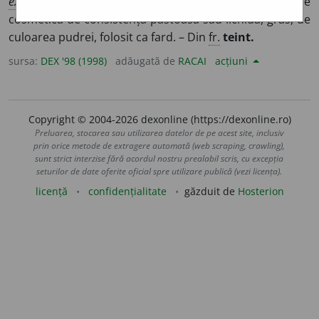
ext.
pielea obrazului. ◊
Fond de ten
= produs de
cosmetică de consistență păstoasă sau lichidă, gras, de
culoarea pudrei, folosit ca fard. – Din
fr.
teint.
sursa:
DEX '98 (1998)
adăugată de
RACAI
acțiuni
Copyright © 2004-2026 dexonline (https://dexonline.ro)
Preluarea, stocarea sau utilizarea datelor de pe acest site, inclusiv
prin orice metode de extragere automată (web scraping, crawling),
sunt strict interzise fără acordul nostru prealabil scris, cu excepția
seturilor de date oferite oficial spre utilizare publică (vezi licența).
licență
confidențialitate
găzduit de
Hosterion