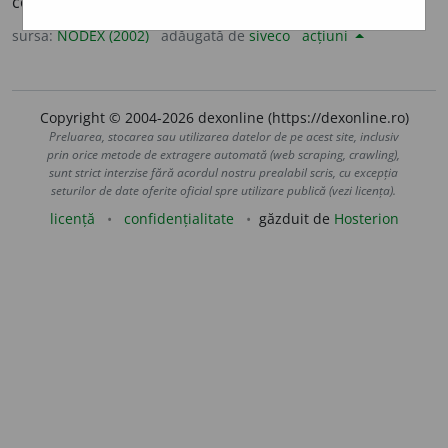
cosmetic gras, folosit ca fard. /<fr.
teint
sursa:
NODEX (2002)
adăugată de
siveco
acțiuni
Copyright © 2004-2026 dexonline (https://dexonline.ro)
Preluarea, stocarea sau utilizarea datelor de pe acest site, inclusiv
prin orice metode de extragere automată (web scraping, crawling),
sunt strict interzise fără acordul nostru prealabil scris, cu excepția
seturilor de date oferite oficial spre utilizare publică (vezi licența).
licență
confidențialitate
găzduit de
Hosterion