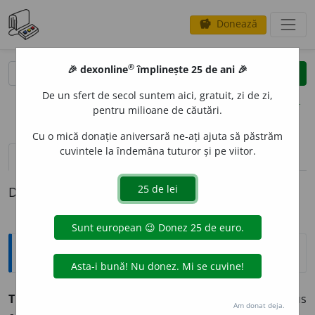
Donează
savings
®
®
🎉 dexonline
împlinește 25 de ani 🎉
caută
clear
search
De un sfert de secol suntem aici, gratuit, zi de zi,
opțiuni
pentru milioane de căutări.
Cu o mică donație aniversară ne-ați ajuta să păstrăm
cuvintele la îndemâna tuturor și pe viitor.
pronunție
(30)
volume_up
definiții (1)
Definiția cu ID-ul 356562:
Explicative DEX
TEN ~uri
n.
Aspect al pielii obrazului ◊
Fond de ~
produs
Am donat deja.