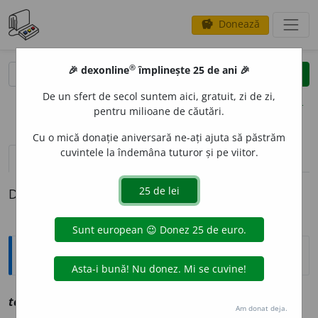
Donează
savings
®
®
🎉 dexonline
împlinește 25 de ani 🎉
caută
clear
search
De un sfert de secol suntem aici, gratuit, zi de zi,
opțiuni
pentru milioane de căutări.
Cu o mică donație aniversară ne-ați ajuta să păstrăm
cuvintele la îndemâna tuturor și pe viitor.
definiții (1)
Definiția cu ID-ul 1197576:
Explicative DEX
tem
e
lnic, ~ă
a
vz
temeinic
Am donat deja.