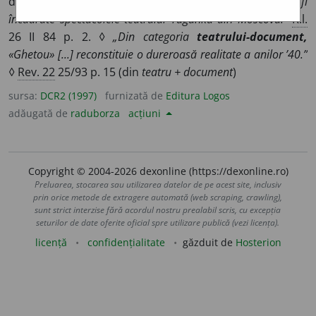
document ◊
„[...] în categoria
teatrului-document
pot fi
încadrate spectacolele teatrului Taganka din Moscova.”
R.l.
26 II 84 p. 2. ◊
„Din categoria
teatrului-document,
«Ghetou» [...] reconstituie o dureroasă realitate a anilor ’40.”
◊
Rev. 22
25/93 p. 15 (din
teatru + document
)
sursa:
DCR2 (1997)
furnizată de
Editura Logos
adăugată de
raduborza
acțiuni
Copyright © 2004-2026 dexonline (https://dexonline.ro)
Preluarea, stocarea sau utilizarea datelor de pe acest site, inclusiv
prin orice metode de extragere automată (web scraping, crawling),
sunt strict interzise fără acordul nostru prealabil scris, cu excepția
seturilor de date oferite oficial spre utilizare publică (vezi licența).
licență
confidențialitate
găzduit de
Hosterion