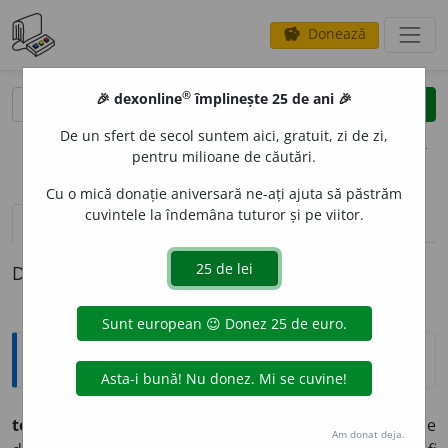
Donează
savings
®
®
🎉 dexonline
împlinește 25 de ani 🎉
caută
clear
search
De un sfert de secol suntem aici, gratuit, zi de zi,
opțiuni
pentru milioane de căutări.
Cu o mică donație aniversară ne-ați ajuta să păstrăm
cuvintele la îndemâna tuturor și pe viitor.
definiții (1)
Definiția cu ID-ul 559956:
Explicative DEX
te
a
tru-docum
e
nt
s.
n.
(Piesă de) teatru cu valoare de
Am donat deja.