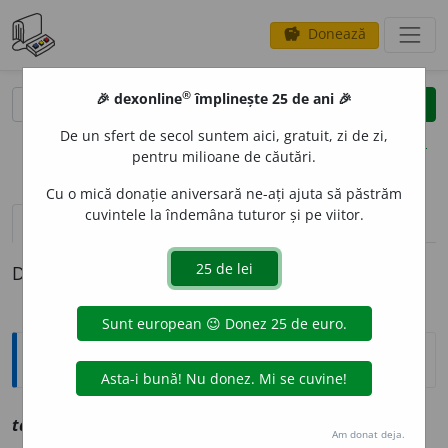
Donează
savings
®
®
🎉 dexonline
împlinește 25 de ani 🎉
caută
clear
search
De un sfert de secol suntem aici, gratuit, zi de zi,
opțiuni
pentru milioane de căutări.
Cu o mică donație aniversară ne-ați ajuta să păstrăm
cuvintele la îndemâna tuturor și pe viitor.
definiții (1)
Definiția cu ID-ul 1192391:
Explicative DEX
3
2
tart
a
n
sm
vz
târtan
Am donat deja.