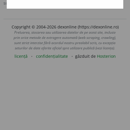
sursa:
MDA2 (2010)
adăugată de
blaurb.
acțiuni
Copyright © 2004-2026 dexonline (https://dexonline.ro)
Preluarea, stocarea sau utilizarea datelor de pe acest site, inclusiv
prin orice metode de extragere automată (web scraping, crawling),
sunt strict interzise fără acordul nostru prealabil scris, cu excepția
seturilor de date oferite oficial spre utilizare publică (vezi licența).
licență
confidențialitate
găzduit de
Hosterion