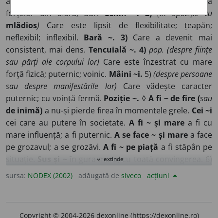
are o consistență solidă și nu poate fi distrus la acțiunea
forțelor din afară; dur.
Lemn ~. 2)
(în opoziție cu
mlădios
)
Care este lipsit de flexibilitate; țeapăn;
neflexibil; inflexibil.
Bară ~. 3)
Care a devenit mai
consistent, mai dens.
Tencuială ~. 4)
pop. (despre ființe
sau părți ale corpului lor)
Care este înzestrat cu mare
forță fizică; puternic; voinic.
Mâini ~i.
5)
(despre persoane
sau despre manifestările lor)
Care vădește caracter
puternic; cu voință fermă.
Poziție ~.
◊
A fi ~ de fire (
sau
de inimă)
a nu-și pierde firea în momentele grele.
Cei ~i
cei care au putere în societate.
A fi ~ și mare
a fi cu
mare influență; a fi puternic.
A se face ~ și mare
a face
pe grozavul; a se grozăvi.
A fi ~ pe piață
a fi stăpân pe
situație.
Sus și ~
în gura mare; cu toată convingerea. 6)
extinde
expand_more
Care are însușiri pozitive; înzestrat cu calitățile
sursa:
NODEX (2002)
adăugată de
siveco
acțiuni
necesare.
Elev ~. 7)
(despre acțiuni, fenomene ale naturii)
Care are intensitate mare, sporită.
Vânt ~.
8)
(despre
mirosuri, substanțe, băuturi etc.)
Care are o concentrație
Copyright © 2004-2026 dexonline (https://dexonline.ro)