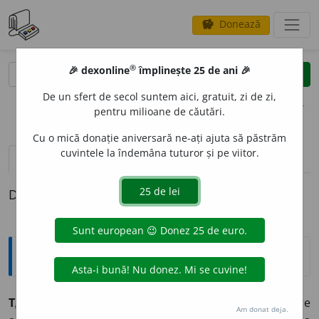
Donează
savings
®
®
🎉 dexonline
împlinește 25 de ani 🎉
caută
clear
search
De un sfert de secol suntem aici, gratuit, zi de zi,
opțiuni
pentru milioane de căutări.
Cu o mică donație aniversară ne-ați ajuta să păstrăm
cuvintele la îndemâna tuturor și pe viitor.
pronunție
(50)
volume_up
definiții (1)
Definiția cu ID-ul 356116:
Explicative DEX
2
T
A
RE
~i
adj.
1)
(în opoziție cu
moale
sau cu
slab
)
Care
Am donat deja.